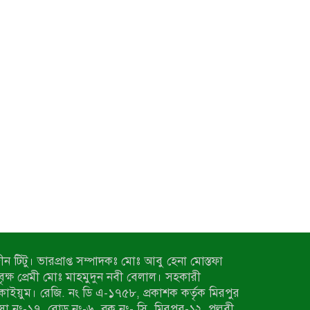
ন টিটু। ভারপ্রাপ্ত সম্পাদকঃ মোঃ আবু হেনা মোস্তফা
 বৃক্ষ প্রেমী মোঃ মাহমুদুন নবী বেলাল। সহকারী
কাইয়ুম। রেজি. নং ডি এ-১৭৫৮, প্রকাশক কর্তৃক মিরপুর
াসা নং-১৭, রোড নং-৬, ব্লক নং- সি, মিরপুর-১২, পল্লবী,