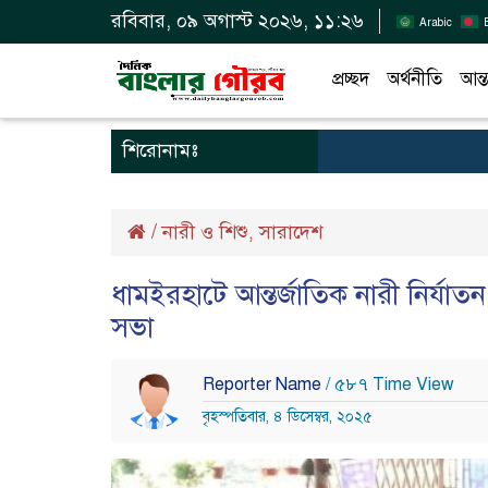
রবিবার, ০৯ অগাস্ট ২০২৬, ১১:২৬
Arabic
প্রচ্ছদ
অর্থনীতি
আন্ত
শিরোনামঃ
/
নারী ও শিশু
সারাদেশ
,
ধামইরহাটে আন্তর্জাতিক নারী নির্যাত
সভা
Reporter Name
/ ৫৮৭ Time View
বৃহস্পতিবার, ৪ ডিসেম্বর, ২০২৫