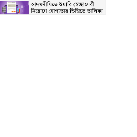
আদমদীঘিতে শুমারি স্বেচ্ছাসেবী
নিয়োগে যোগ্যতার ভিত্তিতে তালিকা
প্রকাশ; নির্বাচিতদের আ.লীগ ট্যাগে
প্রচারণা
সংবাদ প্রকাশের জেরে সাংবাদিককে
দেখে নেওয়ার হুমকি দিলেন দোড়া
মাদরাসার পরিচয় দেওয়া সভাপতি
উখিয়ায় বিজিবির অভিযানে ৪০
হাজার ইয়াবাসহ যুবক আটক
পোরশায় ৭ মাসে ১৯ জনের
অপমৃত্যু, শীর্ষে আত্মহত্যা
হিন্দু বৌদ্ধ খ্রিস্টান কল্যাণ ফ্রন্টের
নীলফামারী কমিটি নিয়ে প্রশ্ন,
প্রতিবাদে সদস্য সচিব
দরিয়ানগরে প্যারাসেইলিং দুর্ঘটনায়
পর্যটক নিহত: হত্যা মামলার প্রধান