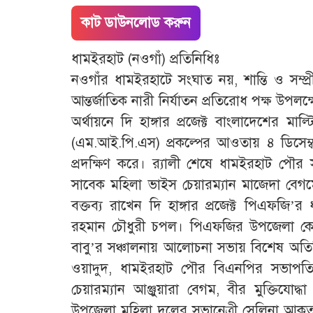
কাট ডাউনলোড করুন
ধামইরহাট (নওগাঁ) প্রতিনিধিঃ
নওগাঁর ধামইরহাটে সংঘাত নয়, শান্তি ও সম্প্র
আন্তর্জাতিক নারী নির্যাতন প্রতিরোধ পক্ষ উপ
অর্থায়নে দি হাঙ্গার প্রজেক্ট বাংলাদেশের মাল
(এম.আই.পি.এস) প্রকল্পের আওতায় ৪ ডিসেম্
প্রদক্ষিণ করে। র‌্যালী শেষে ধামইরহাট পৌর স
সাবেক মহিলা ভাইস চেয়ারম্যান মাজেদা বেগ
বক্তব্য রাখেন দি হাঙ্গার প্রজেক্ট পিএফজি’
রহমান চৌধুরী চপল। পিএফজির উপজেলা কো-অ
বাবু’র সঞ্চালনায় আলোচনা সভায় বিশেষ অত
ওয়াদুদ, ধামইরহাট পৌর বিএনপির সভাপতি
চেয়ারম্যান আঞ্জুয়ারা বেগম, বীর মুক্তিযোদ
উপজেলা মহিলা দলের সভানেত্রী সেলিনা আকত