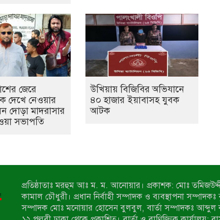
কাশের জেরে
উখিয়ায় বিজিবির অভিযানে
কে দেখে নেওয়ার
৪০ হাজার ইয়াবাসহ যুবক
েন দোড়া মাদরাসার
আটক
ওয়া সভাপতি
প্রতিষ্ঠাতাঃ মরহুম আঃ ম. ম. আনোয়ার। প্রকাশক: মোঃ তমিজউদ্দী
কামাল চৌধুরী। প্রধান নির্বাহী সম্পাদক ও ব্যবস্থাপনা সম্পাদকঃ
সম্পাদক মোঃ মনোয়ার হোসেন বুলবুল, বার্তা সম্পাদকঃ আব্দুল 
১২ পল্লবী ঢাকা থেকে প্রকাশিত। বার্তা ও বাণিজ্যিক কার্যালয়: ব