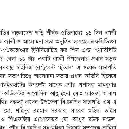
ীতির বাংলাদেশ গড়ি শীর্ষক প্রতিপাদ্যে ১৬ দিন ব্যাপী
লক্ষে র‌্যালী ও আলোচনা সভা অনুষ্ঠিত হয়েছে। এফসিডিওর
্টি-স্টেকহোল্ডার ইনিসিয়েটিভ ফর পিস এন্ড স্ট্যাবিলিটি
বর বেলা ১১ টায় একটি র‌্যালী উপজেলার প্রধান সড়ক
দরস্থ্য চাইনিজ রেস্টুরেন্ট ‘টু-ব্রস’ এ ওয়েভ সভাপতি
মের সভাপতিত্বে আলোচনা সভায় প্রধান অতিথি হিসেবে
র ধামইরহাটের উপদেষ্টা সাবেক পৌর প্রশাসক মাহবুবার
র্ডিনেটর সাংবাদিক আবু হেনা মোঃ মোস্তফা কামাল
িথির বক্তব্য রাখেন উপজেলা বিএনপির সভাপতি এম এ
 মো. শহিদুর রহমান সরকার, সাবেক মহিলা ভাইস
্ধা ও পিএফজির এ্যাম্বাসেডর মো. আব্দুর রউফ মন্ডল,
ার, পৌর বিএনপির সহ-মহিলা বিষয়খ সম্পাদক শাহিনা