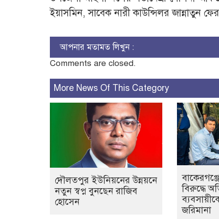
ইয়াসমিন, সাবেক নারী কাউন্সিলর জান্নাতুন ফে
আপনার মতামত লিখুন :
Comments are closed.
More News Of This Category
বাকেরগঞ্জে
দৌলতপুর ইউনিয়নের উন্নয়নে
বিরুদ্ধে অ
নতুন স্বপ্ন বুনছেন রাজিব
ব্যবসায়ীক
হোসেন
জরিমানা