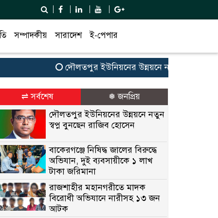
তি
সম্পাদকীয়
সারাদেশ
ই-পেপার
দৌলতপুর ইউনিয়নের উন্নয়নে নতুন স্বপ্ন বুনছেন র
⇌ সর্বশেষ
❅ জনপ্রিয়
দৌলতপুর ইউনিয়নের উন্নয়নে নতুন
স্বপ্ন বুনছেন রাজিব হোসেন
বাকেরগঞ্জে নিষিদ্ধ জালের বিরুদ্ধে
অভিযান, দুই ব্যবসায়ীকে ১ লাখ
টাকা জরিমানা
রাজশাহীর মহানগরীতে মাদক
বিরোধী অভিযানে নারীসহ ১৩ জন
আটক