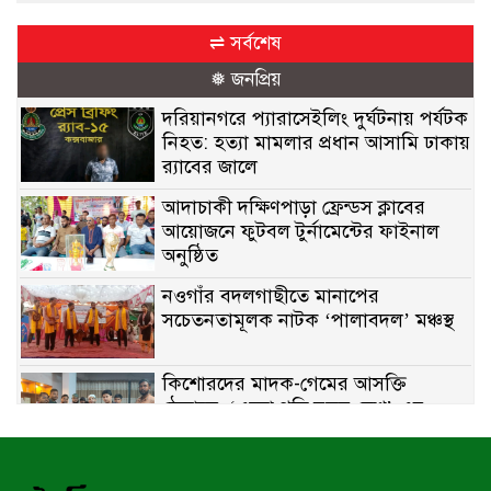
⇌ সর্বশেষ
❅ জনপ্রিয়
দরিয়ানগরে প্যারাসেইলিং দুর্ঘটনায় পর্যটক
নিহত: হত্যা মামলার প্রধান আসামি ঢাকায়
র‌্যাবের জালে
আদাচাকী দক্ষিণপাড়া ফ্রেন্ডস ক্লাবের
আয়োজনে ফুটবল টুর্নামেন্টের ফাইনাল
অনুষ্ঠিত
নওগাঁর বদলগাছীতে মানাপের
সচেতনতামূলক নাটক ‘পালাবদল’ মঞ্চস্থ
কিশোরদের মাদক-গেমের আসক্তি
ঠেকাতে, ‘এসো গড়ি নতুন দেশ’-এর
ফুটবল বিতরণ
রাজশাহীতে নগদ অর্থ ও হেরোইন-সহ