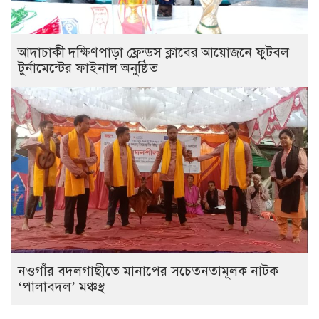
আদাচাকী দক্ষিণপাড়া ফ্রেন্ডস ক্লাবের আয়োজনে ফুটবল
টুর্নামেন্টের ফাইনাল অনুষ্ঠিত
নওগাঁর বদলগাছীতে মানাপের সচেতনতামূলক নাটক
‘পালাবদল’ মঞ্চস্থ