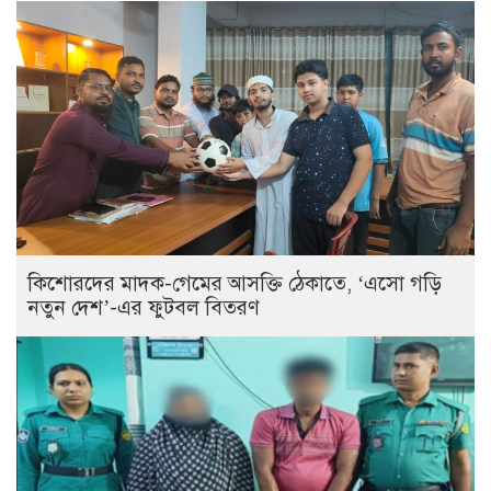
কিশোরদের মাদক-গেমের আসক্তি ঠেকাতে, ‘এসো গড়ি
নতুন দেশ’-এর ফুটবল বিতরণ