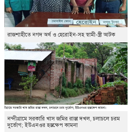
রাজশাহীতে নগদ অর্থ ও হেরোইন-সহ স্বামী-স্ত্রী আটক
নন্দীগ্রামে সরকারি খাস জমির রাস্তা দখল, চলাচলে চরম
দুর্ভোগ; ইউএনওর হস্তক্ষেপ কামনা