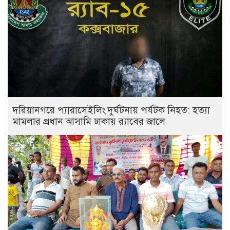
দরিয়ানগরে প্যারাসেইলিং দুর্ঘটনায় পর্যটক নিহত: হত্যা
মামলার প্রধান আসামি ঢাকায় র‌্যাবের জালে