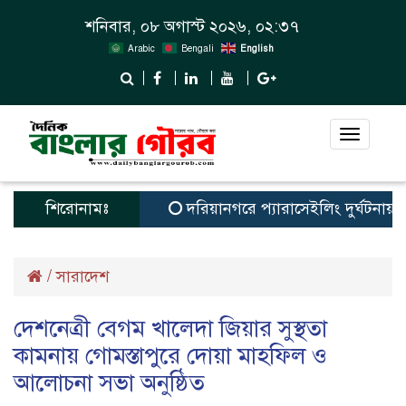
শনিবার, ০৮ অগাস্ট ২০২৬, ০২:৩৭
Arabic
Bengali
English
Toggle
navigat
শিরোনামঃ
দরিয়ানগরে প্যারাসেইলিং দুর্ঘটনায় পর্যট
/
সারাদেশ
দেশনেত্রী বেগম খালেদা জিয়ার সুস্থতা
কামনায় গোমস্তাপুরে দোয়া মাহফিল ও
আলোচনা সভা অনুষ্ঠিত