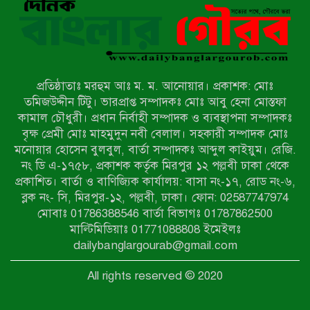
স্বামী-স্ত্রী আটক
নন্দীগ্রামে সরকারি খাস জমির রাস্তা দখল,
চলাচলে চরম দুর্ভোগ; ইউএনওর হস্তক্ষেপ
কামনা
প্রতিষ্ঠাতাঃ মরহুম আঃ ম. ম. আনোয়ার। প্রকাশক: মোঃ
নাটোরের পাটুলে পানিতে ডুবে নন্দীগ্রামের
তমিজউদ্দীন টিটু। ভারপ্রাপ্ত সম্পাদকঃ মোঃ আবু হেনা মোস্তফা
স্কুলছাত্রের মর্মান্তিক মৃত্যু
কামাল চৌধুরী। প্রধান নির্বাহী সম্পাদক ও ব্যবস্থাপনা সম্পাদকঃ
বৃক্ষ প্রেমী মোঃ মাহমুদুন নবী বেলাল। সহকারী সম্পাদক মোঃ
মনোয়ার হোসেন বুলবুল, বার্তা সম্পাদকঃ আব্দুল কাইয়ুম। রেজি.
সেনাবাহিনীর চাকরি হারিয়ে ভুয়া ডিবি
নং ডি এ-১৭৫৮, প্রকাশক কর্তৃক মিরপুর ১২ পল্লবী ঢাকা থেকে
পুলিশ পরিচয়ে চাঁদাবাজি, গণপিটুনির পর
প্রকাশিত। বার্তা ও বাণিজ্যিক কার্যালয়: বাসা নং-১৭, রোড নং-৬,
কারাগারে প্রতারক।
ব্লক নং- সি, মিরপুর-১২, পল্লবী, ঢাকা। ফোন: 02587747974
বাঘার সাহিন সরকারের তিন ক্যাটাগরিতে
মোবাঃ 01786388546 বার্তা বিভাগঃ 01787862500
প্রথম স্থান অর্জন; সংস্কৃতি অঙ্গনেও রয়েছে
মাল্টিমিডিয়াঃ 01771088808 ইমেইলঃ
তাঁর বহুমুখী প্রতিভা!
dailybanglargourab@gmail.com
আওয়ামী সন্ত্রাসীদের দ্রুত গ্রেফতার ও
All rights reserved © 2020
বিচারের দাবিতে নীলফামারীতে বিক্ষোভ ও
মানববন্ধন