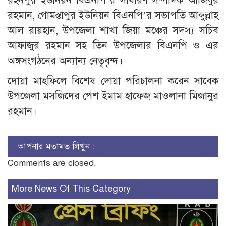
রহনপুর ইউনিয়ন বিএনপি’র সাধারণ সম্পাদক আজিবুর
রহমান, গোমস্তাপুর ইউনিয়ন বিএনপি’র সভাপতি আব্দুল্লাহ
আল রায়হান, উপজেলা শাখা জিয়া মঞ্চের সদস্য সচিব
আফাজুর রহমান সহ তিন উপজেলার বিএনপি ও এর
অঙ্গসংগঠনের অন্যান্য নেতৃবৃন্দ।
​দোয়া মাহফিলে বিশেষ দোয়া পরিচালনা করেন সাবেক
উপজেলা মসজিদের পেশ ইমাম হাফেজ মাওলানা মিজানুর
রহমান।
আপনার মতামত লিখুন :
Comments are closed.
More News Of This Category