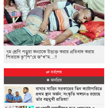
৭ম শ্রেণি পড়ুয়া কন্যাকে উত্ত্যক্ত করার প্রতিবাদ করায়
পিতাকে কু*পি*য়ে জ*খ*ম…!!
⇌ সর্বশেষ
❅ জনপ্রিয়
বাঘার সাহিন সরকারের তিন ক্যাটাগরিতে
প্রথম স্থান অর্জন; সংস্কৃতি অঙ্গনেও রয়েছে
তাঁর বহুমুখী প্রতিভা!