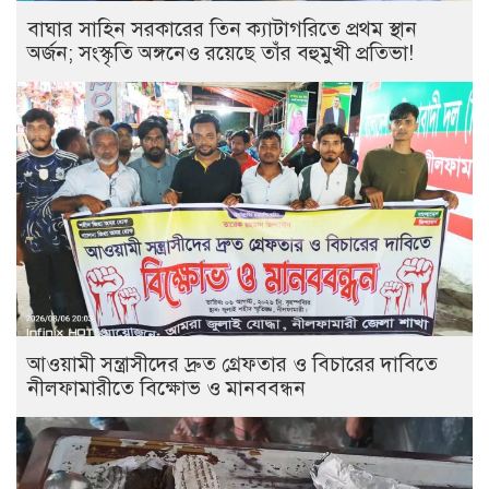
বাঘার সাহিন সরকারের তিন ক্যাটাগরিতে প্রথম স্থান
অর্জন; সংস্কৃতি অঙ্গনেও রয়েছে তাঁর বহুমুখী প্রতিভা!
আওয়ামী সন্ত্রাসীদের দ্রুত গ্রেফতার ও বিচারের দাবিতে
নীলফামারীতে বিক্ষোভ ও মানববন্ধন