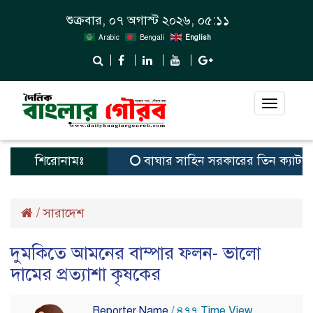
শুক্রবার, ০৭ অগাস্ট ২০২৬, ০৫:১১
Arabic
Bengali
English
Toggle
navigat
শিরোনামঃ
বাঘার সাহিন সরকারের তিন ক্যাটাগরিতে প্র
/
সারাদেশ
দুমকিতে আমনের বাম্পার ফলন- ভালো
দামের প্রত্যাশা কৃষকের
Reporter Name
/ ৪৭৭ Time View