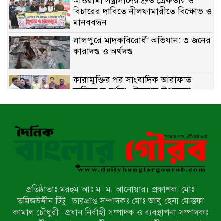
আওয়ামী সন্ত্রাসীদের দ্রুত গ্রেফতার ও
বিচারের দাবিতে নীলফামারীতে বিক্ষোভ ও
মানববন্ধন
লালপুরে মাদকবিরোধী অভিযান: ৩ জনের
কারাদণ্ড ও অর্থদণ্ড
কারামুক্তির পর সাংবাদিক আরাফাত
সানিকে সংবর্ধনা, টেকনাফ উপজেলা
প্রেসক্লাবের ফুলেল শুভেচ্ছা
বাকেরগঞ্জে সাজাপ্রাপ্ত আসামি গ্রেপ্তার
মিয়ানমারের সীমান্তে স্থলমাইন বিস্ফোরণ:
উখিয়ার এক যুবকের পা বিচ্ছিন্ন
প্রতিষ্ঠাতাঃ মরহুম আঃ ম. ম. আনোয়ার। প্রকাশক: মোঃ
৭ম শ্রেণি পড়ুয়া কন্যাকে উত্ত্যক্ত করার
তমিজউদ্দীন টিটু। ভারপ্রাপ্ত সম্পাদকঃ মোঃ আবু হেনা মোস্তফা
প্রতিবাদ করায় পিতাকে কু*পি*য়ে
কামাল চৌধুরী। প্রধান নির্বাহী সম্পাদক ও ব্যবস্থাপনা সম্পাদকঃ