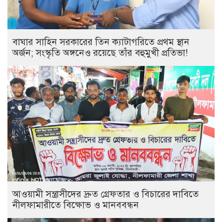
বাঘার সাহিন সরকারের তিন ক্যাটাগরিতে প্রথম স্থান
অর্জন; সংস্কৃতি অঙ্গনেও রয়েছে তাঁর বহুমুখী প্রতিভা!
আওয়ামী সন্ত্রাসীদের দ্রুত গ্রেফতার ও বিচারের দাবিতে
নীলফামারীতে বিক্ষোভ ও মানববন্ধন