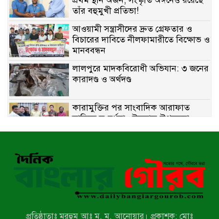
প্রথম স্থান অর্জন; সংস্কৃতি অঙ্গনেও রয়েছে
তাঁর বহুমুখী প্রতিভা!
আওয়ামী সন্ত্রাসীদের দ্রুত গ্রেফতার ও
বিচারের দাবিতে নীলফামারীতে বিক্ষোভ ও
মানববন্ধন
লালপুরে মাদকবিরোধী অভিযান: ৩ জনের
কারাদণ্ড ও অর্থদণ্ড
কারামুক্তির পর সাংবাদিক আরাফাত
সানিকে সংবর্ধনা, টেকনাফ উপজেলা
প্রেসক্লাবের ফুলেল শুভেচ্ছা
বাকেরগঞ্জে সাজাপ্রাপ্ত আসামি গ্রেপ্তার
মিয়ানমারের সীমান্তে স্থলমাইন বিস্ফোরণ:
উখিয়ার এক যুবকের পা বিচ্ছিন্ন
প্রতিষ্ঠাতাঃ মরহুম আঃ ম. ম. আনোয়ার। প্রকাশক: মোঃ