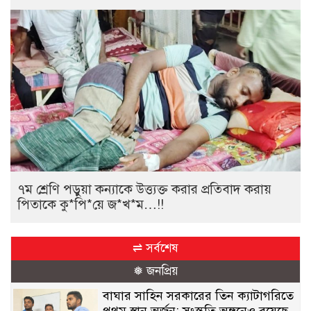
৭ম শ্রেণি পড়ুয়া কন্যাকে উত্ত্যক্ত করার প্রতিবাদ করায়
পিতাকে কু*পি*য়ে জ*খ*ম…!!
⇌ সর্বশেষ
❅ জনপ্রিয়
বাঘার সাহিন সরকারের তিন ক্যাটাগরিতে