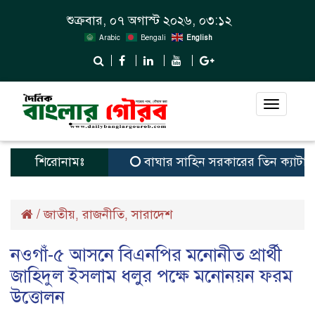
শুক্রবার, ০৭ অগাস্ট ২০২৬, ০৩:১২
Arabic
Bengali
English
Toggle
navigat
শিরোনামঃ
বাঘার সাহিন সরকারের তিন ক্যাটাগরিতে প্রথ
/
জাতীয়
রাজনীতি
সারাদেশ
,
,
নওগাঁ-৫ আসনে বিএনপির মনোনীত প্রার্থী
জাহিদুল ইসলাম ধলুর পক্ষে মনোনয়ন ফরম
উত্তোলন