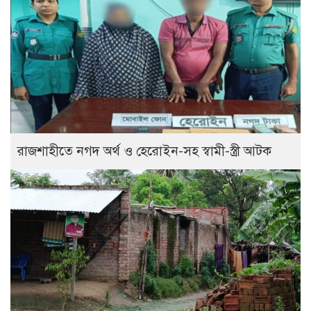
রাজশাহীতে নগদ অর্থ ও হেরোইন-সহ স্বামী-স্ত্রী আটক