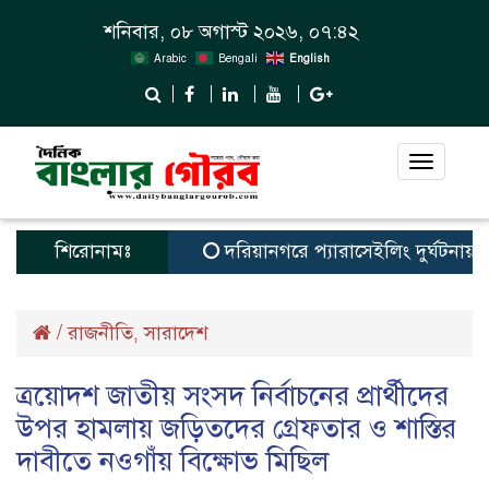
শনিবার, ০৮ অগাস্ট ২০২৬, ০৭:৪২
Arabic
Bengali
English
Toggle
navigat
শিরোনামঃ
দরিয়ানগরে প্যারাসেইলিং দুর্ঘটনায় পর্যট
/
রাজনীতি
সারাদেশ
,
ত্রয়োদশ জাতীয় সংসদ নির্বাচনের প্রার্থীদের
উপর হামলায় জড়িতদের গ্রেফতার ও শাস্তির
দাবীতে নওগাঁয় বিক্ষোভ মিছিল