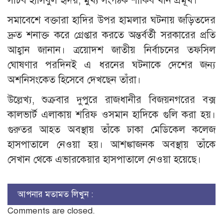
সচিব হাসিবুল হৃদয়, মুখ্য সংগঠক শাকিব খান প্রমূখ।
সমাবেশে বক্তারা হাদির উপর হামলার ঘটনায় জড়িতদের
দ্রুত শনাক্ত করে গ্রেপ্তার করতে অন্তর্বর্তী সরকারের প্রতি
আহ্বান জানান। ত্রয়োদশ জাতীয় নির্বাচনের তফসিল
ঘোষণার পরদিনই এ ধরনের ঘটনাকে দেশের জন্য
অশনিসংকেত হিসেবে দেখছেন তাঁরা।
উল্লেখ্য, শুক্রবার দুপুরে রাজধানীর বিজয়নগরের বক্স
কালভার্ট এলাকায় শরিফ ওসমান হাদিকে গুলি করা হয়।
গুরুতর আহত অবস্থায় তাঁকে ঢাকা মেডিকেল কলেজ
হাসপাতালে নেওয়া হয়। আশঙ্কাজনক অবস্থায় তাঁকে
সেখান থেকে এভারকেয়ার হাসপাতালে নেওয়া হয়েছে।
আপনার মতামত লিখুন :
Comments are closed.