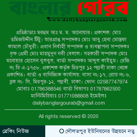
পরিচয় দেওয়া সভাপতি
উখিয়ায় বিজিবির অভিযানে ৪০ হাজার
ইয়াবাসহ যুবক আটক
প্রতিষ্ঠাতাঃ মরহুম আঃ ম. ম. আনোয়ার। প্রকাশক: মোঃ
পোরশায় ৭ মাসে ১৯ জনের অপমৃত্যু,
তমিজউদ্দীন টিটু। ভারপ্রাপ্ত সম্পাদকঃ মোঃ আবু হেনা মোস্তফা
শীর্ষে আত্মহত্যা
কামাল চৌধুরী। প্রধান নির্বাহী সম্পাদক ও ব্যবস্থাপনা সম্পাদকঃ
বৃক্ষ প্রেমী মোঃ মাহমুদুন নবী বেলাল। সহকারী সম্পাদক মোঃ
মনোয়ার হোসেন বুলবুল, বার্তা সম্পাদকঃ আব্দুল কাইয়ুম। রেজি.
হিন্দু বৌদ্ধ খ্রিস্টান কল্যাণ ফ্রন্টের
নং ডি এ-১৭৫৮, প্রকাশক কর্তৃক মিরপুর ১২ পল্লবী ঢাকা থেকে
নীলফামারী কমিটি নিয়ে প্রশ্ন, প্রতিবাদে
প্রকাশিত। বার্তা ও বাণিজ্যিক কার্যালয়: বাসা নং-১৭, রোড নং-৬,
সদস্য সচিব
ব্লক নং- সি, মিরপুর-১২, পল্লবী, ঢাকা। ফোন: 02587747974
দরিয়ানগরে প্যারাসেইলিং দুর্ঘটনায় পর্যটক
মোবাঃ 01786388546 বার্তা বিভাগঃ 01787862500
নিহত: হত্যা মামলার প্রধান আসামি ঢাকায়
মাল্টিমিডিয়াঃ 01771088808 ইমেইলঃ
র‌্যাবের জালে
dailybanglargourab@gmail.com
আদাচাকী দক্ষিণপাড়া ফ্রেন্ডস ক্লাবের
All rights reserved © 2020
আয়োজনে ফুটবল টুর্নামেন্টের ফাইনাল
অনুষ্ঠিত
ব্রেকিং নিউজ
দৌলতপুর ইউনিয়নের উন্নয়নে নতুন স্বপ