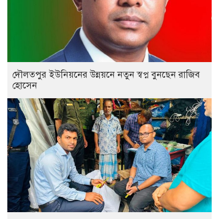
দৌলতপুর ইউনিয়নের উন্নয়নে নতুন স্বপ্ন বুনছেন রাজিব
হোসেন