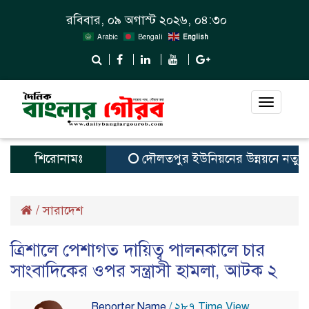
রবিবার, ০৯ অগাস্ট ২০২৬, ০৪:৩০
Arabic
Bengali
English
Toggle
navigat
শিরোনামঃ
দৌলতপুর ইউনিয়নের উন্নয়নে নতুন স্বপ্
/
সারাদেশ
ত্রিশালে পেশাগত দায়িত্ব পালনকালে চার
সাংবাদিকের ওপর সন্ত্রাসী হামলা, আটক ২
Reporter Name
/ ২৮৭ Time View