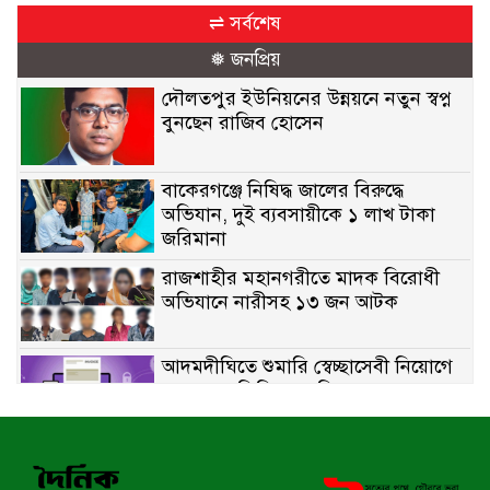
⇌ সর্বশেষ
❅ জনপ্রিয়
দৌলতপুর ইউনিয়নের উন্নয়নে নতুন স্বপ্ন
বুনছেন রাজিব হোসেন
বাকেরগঞ্জে নিষিদ্ধ জালের বিরুদ্ধে
অভিযান, দুই ব্যবসায়ীকে ১ লাখ টাকা
জরিমানা
রাজশাহীর মহানগরীতে মাদক বিরোধী
অভিযানে নারীসহ ১৩ জন আটক
আদমদীঘিতে শুমারি স্বেচ্ছাসেবী নিয়োগে
যোগ্যতার ভিত্তিতে তালিকা প্রকাশ;
নির্বাচিতদের আ.লীগ ট্যাগে প্রচারণা
সংবাদ প্রকাশের জেরে সাংবাদিককে দেখে
নেওয়ার হুমকি দিলেন দোড়া মাদরাসার