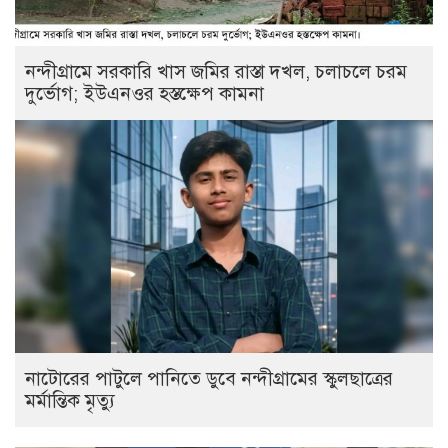
নন্দীগ্রামে সরকারি খাস জমির রাস্তা দখল, চলাচলে চরম
দুর্ভোগ; ইউএনওর হস্তক্ষেপ কামনা
নাটোরের পাটুলে পানিতে ডুবে নন্দীগ্রামের স্কুলছাত্রের
মর্মান্তিক মৃত্যু