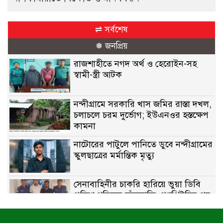
⇌ সর্বশেষ
❅ জনপ্রিয়
রাজশাহীতে নগদ অর্থ ও হেরোইন-সহ
স্বামী-স্ত্রী আটক
নন্দীগ্রামে সরকারি খাস জমির রাস্তা দখল,
চলাচলে চরম দুর্ভোগ; ইউএনওর হস্তক্ষেপ
কামনা
নাটোরের পাটুলে পানিতে ডুবে নন্দীগ্রামের
স্কুলছাত্রের মর্মান্তিক মৃত্যু
সেনাবাহিনীর চাকরি হারিয়ে ভুয়া ডিবি
পুলিশ পরিচয়ে চাঁদাবাজি, গণপিটুনির পর
কারাগারে প্রতারক।