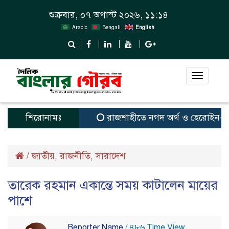
শুক্রবার, ০৭ অগাস্ট ২০২৬, ১১:১৪
Arabic
Bengali
English
Toggle
navigat
শিরোনামঃ
রাজশাহীতে নগদ অর্থ ও হেরোইন-সহ স্বামী
/
জাতীয়
রাজনীতি
সারাদেশ
,
,
তারেক রহমান একান্তে সময় কাটালেন মায়ের
পাশে
Reporter Name
/ ৪৮৬ Time View