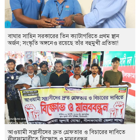
বাঘার সাহিন সরকারের তিন ক্যাটাগরিতে প্রথম স্থান
অর্জন; সংস্কৃতি অঙ্গনেও রয়েছে তাঁর বহুমুখী প্রতিভা!
আওয়ামী সন্ত্রাসীদের দ্রুত গ্রেফতার ও বিচারের দাবিতে
নীলফামারীতে বিক্ষোভ ও মানববন্ধন