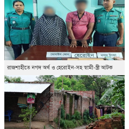
রাজশাহীতে নগদ অর্থ ও হেরোইন-সহ স্বামী-স্ত্রী আটক