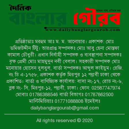
বাঘার সাহিন সরকারের তিন ক্যাটাগরিতে
প্রথম স্থান অর্জন; সংস্কৃতি অঙ্গনেও রয়েছে
তাঁর বহুমুখী প্রতিভা!
আওয়ামী সন্ত্রাসীদের দ্রুত গ্রেফতার ও
বিচারের দাবিতে নীলফামারীতে বিক্ষোভ ও
মানববন্ধন
প্রতিষ্ঠাতাঃ মরহুম আঃ ম. ম. আনোয়ার। প্রকাশক: মোঃ
লালপুরে মাদকবিরোধী অভিযান: ৩ জনের
তমিজউদ্দীন টিটু। ভারপ্রাপ্ত সম্পাদকঃ মোঃ আবু হেনা মোস্তফা
কারাদণ্ড ও অর্থদণ্ড
কামাল চৌধুরী। প্রধান নির্বাহী সম্পাদক ও ব্যবস্থাপনা সম্পাদকঃ
বৃক্ষ প্রেমী মোঃ মাহমুদুন নবী বেলাল। সহকারী সম্পাদক মোঃ
মনোয়ার হোসেন বুলবুল, বার্তা সম্পাদকঃ আব্দুল কাইয়ুম। রেজি.
কারামুক্তির পর সাংবাদিক আরাফাত
নং ডি এ-১৭৫৮, প্রকাশক কর্তৃক মিরপুর ১২ পল্লবী ঢাকা থেকে
সানিকে সংবর্ধনা, টেকনাফ উপজেলা
প্রকাশিত। বার্তা ও বাণিজ্যিক কার্যালয়: বাসা নং-১৭, রোড নং-৬,
প্রেসক্লাবের ফুলেল শুভেচ্ছা
ব্লক নং- সি, মিরপুর-১২, পল্লবী, ঢাকা। ফোন: 02587747974
বাকেরগঞ্জে সাজাপ্রাপ্ত আসামি গ্রেপ্তার
মোবাঃ 01786388546 বার্তা বিভাগঃ 01787862500
মাল্টিমিডিয়াঃ 01771088808 ইমেইলঃ
dailybanglargourab@gmail.com
মিয়ানমারের সীমান্তে স্থলমাইন বিস্ফোরণ:
All rights reserved © 2020
উখিয়ার এক যুবকের পা বিচ্ছিন্ন