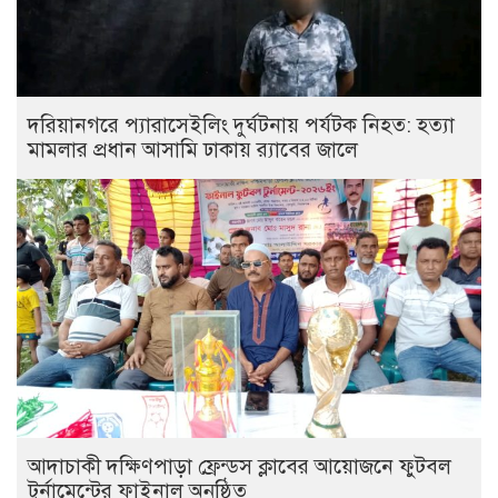
দরিয়ানগরে প্যারাসেইলিং দুর্ঘটনায় পর্যটক নিহত: হত্যা
মামলার প্রধান আসামি ঢাকায় র‌্যাবের জালে
আদাচাকী দক্ষিণপাড়া ফ্রেন্ডস ক্লাবের আয়োজনে ফুটবল
টুর্নামেন্টের ফাইনাল অনুষ্ঠিত