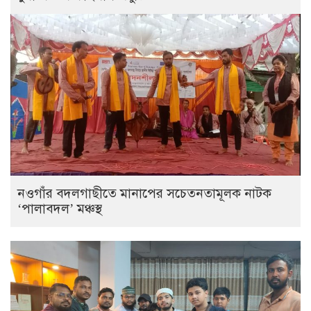
নওগাঁর বদলগাছীতে মানাপের সচেতনতামূলক নাটক
‘পালাবদল’ মঞ্চস্থ