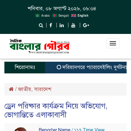
শনিবার, ০৮ অগাস্ট ২০২৬, ০৬:০৪
Arabic
Bengali
English
Toggle
navigat
শিরোনামঃ
দরিয়ানগরে প্যারাসেইলিং দুর্ঘটনায় পর্
/
জাতীয়
সারাদেশ
,
ড্রেন পরিষ্কার কার্যক্রম নিয়ে অভিযোগ,
ভোগান্তিতে এলাকাবাসী
Reporter Name
/ ১১৭ Time View