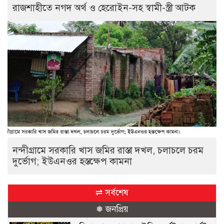
রাজশাহীতে নগদ অর্থ ও হেরোইন-সহ স্বামী-স্ত্রী আটক
নন্দীগ্রামে সরকারি খাস জমির রাস্তা দখল, চলাচলে চরম
দুর্ভোগ; ইউএনওর হস্তক্ষেপ কামনা
⇌ সর্বশেষ
❅ জনপ্রিয়