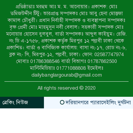
কামনা
প্রতিষ্ঠাতাঃ মরহুম আঃ ম. ম. আনোয়ার। প্রকাশক: মোঃ
নাটোরের পাটুলে পানিতে ডুবে নন্দীগ্রামের
তমিজউদ্দীন টিটু। ভারপ্রাপ্ত সম্পাদকঃ মোঃ আবু হেনা মোস্তফা
স্কুলছাত্রের মর্মান্তিক মৃত্যু
কামাল চৌধুরী। প্রধান নির্বাহী সম্পাদক ও ব্যবস্থাপনা সম্পাদকঃ
বৃক্ষ প্রেমী মোঃ মাহমুদুন নবী বেলাল। সহকারী সম্পাদক মোঃ
মনোয়ার হোসেন বুলবুল, বার্তা সম্পাদকঃ আব্দুল কাইয়ুম। রেজি.
সেনাবাহিনীর চাকরি হারিয়ে ভুয়া ডিবি
নং ডি এ-১৭৫৮, প্রকাশক কর্তৃক মিরপুর ১২ পল্লবী ঢাকা থেকে
পুলিশ পরিচয়ে চাঁদাবাজি, গণপিটুনির পর
প্রকাশিত। বার্তা ও বাণিজ্যিক কার্যালয়: বাসা নং-১৭, রোড নং-৬,
কারাগারে প্রতারক।
ব্লক নং- সি, মিরপুর-১২, পল্লবী, ঢাকা। ফোন: 02587747974
বাঘার সাহিন সরকারের তিন ক্যাটাগরিতে
মোবাঃ 01786388546 বার্তা বিভাগঃ 01787862500
প্রথম স্থান অর্জন; সংস্কৃতি অঙ্গনেও রয়েছে
মাল্টিমিডিয়াঃ 01771088808 ইমেইলঃ
তাঁর বহুমুখী প্রতিভা!
dailybanglargourab@gmail.com
আওয়ামী সন্ত্রাসীদের দ্রুত গ্রেফতার ও
All rights reserved © 2020
বিচারের দাবিতে নীলফামারীতে বিক্ষোভ ও
মানববন্ধন
ব্রেকিং নিউজ
দরিয়ানগরে প্যারাসেইলিং দুর্ঘটনায় পর
zahidit.com