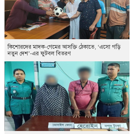
কিশোরদের মাদক-গেমের আসক্তি ঠেকাতে, ‘এসো গড়ি
নতুন দেশ’-এর ফুটবল বিতরণ