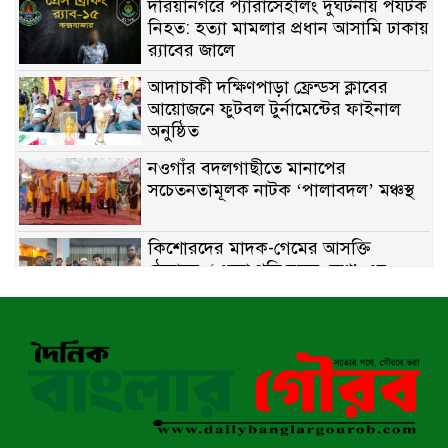
দরিয়ানগরে প্যারাসেইলিং দুর্ঘটনায় পর্যটক
নিহত: হত্যা মামলার প্রধান আসামি ঢাকায়
র‌্যাবের জালে
আদাচাকী দক্ষিণপাড়া ফ্রেন্ডস ক্লাবের
আয়োজনে ফুটবল টুর্নামেন্টের ফাইনাল
অনুষ্ঠিত
নওগাঁর বদলগাছীতে মানাপের
সচেতনতামূলক নাটক ‘পালাবদল’ মঞ্চস্থ
কিশোরদের মাদক-গেমের আসক্তি
ঠেকাতে, ‘এসো গড়ি নতুন দেশ’-এর
ফুটবল বিতরণ
রাজশাহীতে নগদ অর্থ ও হেরোইন-সহ
স্বামী-স্ত্রী আটক
নন্দীগ্রামে সরকারি খাস জমির রাস্তা দখল,
চলাচলে চরম দুর্ভোগ; ইউএনওর হস্তক্ষেপ