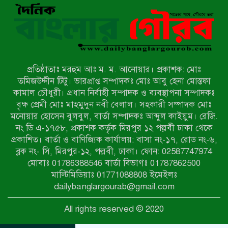
বাকেরগঞ্জে নিষিদ্ধ জালের বিরুদ্ধে
অভিযান, দুই ব্যবসায়ীকে ১ লাখ টাকা
জরিমানা
রাজশাহীর মহানগরীতে মাদক বিরোধী
অভিযানে নারীসহ ১৩ জন আটক
প্রতিষ্ঠাতাঃ মরহুম আঃ ম. ম. আনোয়ার। প্রকাশক: মোঃ
তমিজউদ্দীন টিটু। ভারপ্রাপ্ত সম্পাদকঃ মোঃ আবু হেনা মোস্তফা
আদমদীঘিতে শুমারি স্বেচ্ছাসেবী নিয়োগে
কামাল চৌধুরী। প্রধান নির্বাহী সম্পাদক ও ব্যবস্থাপনা সম্পাদকঃ
যোগ্যতার ভিত্তিতে তালিকা প্রকাশ;
বৃক্ষ প্রেমী মোঃ মাহমুদুন নবী বেলাল। সহকারী সম্পাদক মোঃ
নির্বাচিতদের আ.লীগ ট্যাগে প্রচারণা
মনোয়ার হোসেন বুলবুল, বার্তা সম্পাদকঃ আব্দুল কাইয়ুম। রেজি.
নং ডি এ-১৭৫৮, প্রকাশক কর্তৃক মিরপুর ১২ পল্লবী ঢাকা থেকে
সংবাদ প্রকাশের জেরে সাংবাদিককে দেখে
প্রকাশিত। বার্তা ও বাণিজ্যিক কার্যালয়: বাসা নং-১৭, রোড নং-৬,
নেওয়ার হুমকি দিলেন দোড়া মাদরাসার
ব্লক নং- সি, মিরপুর-১২, পল্লবী, ঢাকা। ফোন: 02587747974
পরিচয় দেওয়া সভাপতি
মোবাঃ 01786388546 বার্তা বিভাগঃ 01787862500
উখিয়ায় বিজিবির অভিযানে ৪০ হাজার
মাল্টিমিডিয়াঃ 01771088808 ইমেইলঃ
ইয়াবাসহ যুবক আটক
dailybanglargourab@gmail.com
All rights reserved © 2020
পোরশায় ৭ মাসে ১৯ জনের অপমৃত্যু,
শীর্ষে আত্মহত্যা