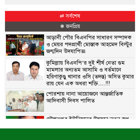
⇌ সর্বশেষ
❅ জনপ্রিয়
আড়ানী পৌর বিএনপির সাধারণ সম্পাদক
ও মেয়র পদপ্রার্থী মোস্তাক আহমেদ বিল্টুর
জন্মদিন উদযাপিত৷
কুমিল্লায় বিএনপি’র দুই শীর্ষ নেতা গুম
মামলার অন্যতম আসামি ও বর্তমানে
হরিণাকুণ্ডু থানার ওসি (তদন্ত) অসিত কুমার
রায় যেন এক অধরা শক্তি….!!!
পোরশায় নানা আয়োজনে আন্তর্জাতিক
আদিবাসী দিবস পালিত
দৌলতপুর ইউনিয়নের উন্নয়নে নতুন স্বপ্ন
বুনছেন রাজিব হোসেন