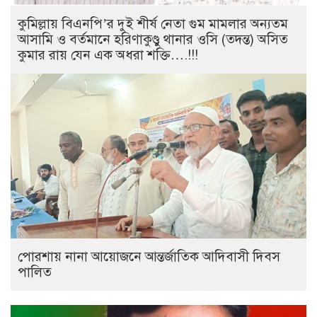
কুমিল্লায় বিএনপি’র দুই শীর্ষ নেতা গুম মামলার অন্যতম
আসামি ও বর্তমানে হরিণাকুণ্ডু থানার ওসি (তদন্ত) অসিত
কুমার রায় যেন এক অধরা শক্তি….!!!
পোরশায় নানা আয়োজনে আন্তর্জাতিক আদিবাসী দিবস
পালিত