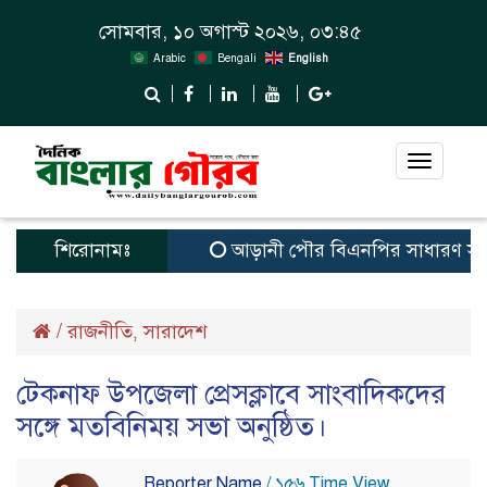
সোমবার, ১০ অগাস্ট ২০২৬, ০৩:৪৫
Arabic
Bengali
English
Toggle
navigat
শিরোনামঃ
আড়ানী পৌর বিএনপির সাধারণ সম্পাদক ও
/
রাজনীতি
সারাদেশ
,
টেকনাফ উপজেলা প্রেসক্লাবে সাংবাদিকদের
সঙ্গে মতবিনিময় সভা অনুষ্ঠিত।
Reporter Name
/ ১৫৬ Time View