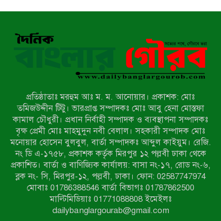
নির্বাচিতদের আ.লীগ ট্যাগে প্রচারণা
সংবাদ প্রকাশের জেরে সাংবাদিককে দেখে
নেওয়ার হুমকি দিলেন দোড়া মাদরাসার
পরিচয় দেওয়া সভাপতি
উখিয়ায় বিজিবির অভিযানে ৪০ হাজার
ইয়াবাসহ যুবক আটক
প্রতিষ্ঠাতাঃ মরহুম আঃ ম. ম. আনোয়ার। প্রকাশক: মোঃ
পোরশায় ৭ মাসে ১৯ জনের অপমৃত্যু,
তমিজউদ্দীন টিটু। ভারপ্রাপ্ত সম্পাদকঃ মোঃ আবু হেনা মোস্তফা
শীর্ষে আত্মহত্যা
কামাল চৌধুরী। প্রধান নির্বাহী সম্পাদক ও ব্যবস্থাপনা সম্পাদকঃ
বৃক্ষ প্রেমী মোঃ মাহমুদুন নবী বেলাল। সহকারী সম্পাদক মোঃ
মনোয়ার হোসেন বুলবুল, বার্তা সম্পাদকঃ আব্দুল কাইয়ুম। রেজি.
হিন্দু বৌদ্ধ খ্রিস্টান কল্যাণ ফ্রন্টের
নং ডি এ-১৭৫৮, প্রকাশক কর্তৃক মিরপুর ১২ পল্লবী ঢাকা থেকে
নীলফামারী কমিটি নিয়ে প্রশ্ন, প্রতিবাদে
প্রকাশিত। বার্তা ও বাণিজ্যিক কার্যালয়: বাসা নং-১৭, রোড নং-৬,
সদস্য সচিব
ব্লক নং- সি, মিরপুর-১২, পল্লবী, ঢাকা। ফোন: 02587747974
দরিয়ানগরে প্যারাসেইলিং দুর্ঘটনায় পর্যটক
মোবাঃ 01786388546 বার্তা বিভাগঃ 01787862500
নিহত: হত্যা মামলার প্রধান আসামি ঢাকায়
মাল্টিমিডিয়াঃ 01771088808 ইমেইলঃ
র‌্যাবের জালে
dailybanglargourab@gmail.com