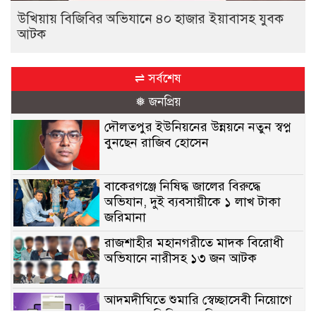
উখিয়ায় বিজিবির অভিযানে ৪০ হাজার ইয়াবাসহ যুবক
আটক
⇌ সর্বশেষ
❅ জনপ্রিয়
দৌলতপুর ইউনিয়নের উন্নয়নে নতুন স্বপ্ন
বুনছেন রাজিব হোসেন
বাকেরগঞ্জে নিষিদ্ধ জালের বিরুদ্ধে
অভিযান, দুই ব্যবসায়ীকে ১ লাখ টাকা
জরিমানা
রাজশাহীর মহানগরীতে মাদক বিরোধী
অভিযানে নারীসহ ১৩ জন আটক
আদমদীঘিতে শুমারি স্বেচ্ছাসেবী নিয়োগে
যোগ্যতার ভিত্তিতে তালিকা প্রকাশ;