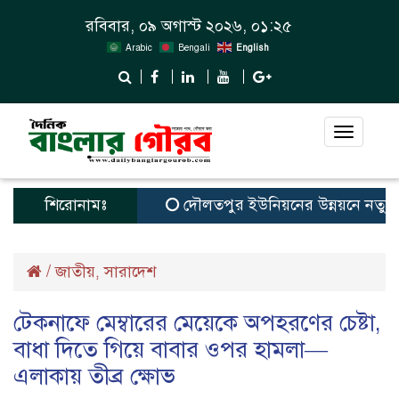
রবিবার, ০৯ অগাস্ট ২০২৬, ০১:২৫
Arabic
Bengali
English
Toggle
navigat
শিরোনামঃ
দৌলতপুর ইউনিয়নের উন্নয়নে নতুন স্বপ্
/
জাতীয়
সারাদেশ
,
টেকনাফে মেম্বারের মেয়েকে অপহরণের চেষ্টা,
বাধা দিতে গিয়ে বাবার ওপর হামলা—
এলাকায় তীব্র ক্ষোভ