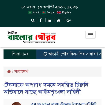
সোমবার, ১০ অগাস্ট ২০২৬, ১২:৩১
Arabic
Bengali
English
Toggle
navigat
শিরোনামঃ
আড়ানী পৌর বিএনপির সাধারণ সম্পাদক ও 
/
সারাদেশ
টেকনাফে অপরাধ দমনে সমন্বিত চিরুনি
অভিযানে যাচ্ছে আইনশৃঙ্খলা বাহিনী
এস কে জাফর আলম টেকনাফ উপজেলা প্রতিনিধি