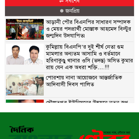
⇌ সর্বশেষ
❅ জনপ্রিয়
আড়ানী পৌর বিএনপির সাধারণ সম্পাদক
ও মেয়র পদপ্রার্থী মোস্তাক আহমেদ বিল্টুর
জন্মদিন উদযাপিত৷
কুমিল্লায় বিএনপি’র দুই শীর্ষ নেতা গুম
মামলার অন্যতম আসামি ও বর্তমানে
হরিণাকুণ্ডু থানার ওসি (তদন্ত) অসিত কুমার
রায় যেন এক অধরা শক্তি….!!!
পোরশায় নানা আয়োজনে আন্তর্জাতিক
আদিবাসী দিবস পালিত
দৌলতপুর ইউনিয়নের উন্নয়নে নতুন স্বপ্ন
বুনছেন রাজিব হোসেন
বাকেরগঞ্জে নিষিদ্ধ জালের বিরুদ্ধে
অভিযান, দুই ব্যবসায়ীকে ১ লাখ টাকা