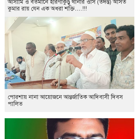
আসামি ও বর্তমানে হরিণাকুণ্ডু থানার ওসি (তদন্ত) অসিত
কুমার রায় যেন এক অধরা শক্তি….!!!
পোরশায় নানা আয়োজনে আন্তর্জাতিক আদিবাসী দিবস
পালিত