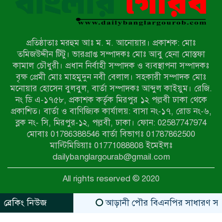
জরিমানা
রাজশাহীর মহানগরীতে মাদক বিরোধী
অভিযানে নারীসহ ১৩ জন আটক
প্রতিষ্ঠাতাঃ মরহুম আঃ ম. ম. আনোয়ার। প্রকাশক: মোঃ
তমিজউদ্দীন টিটু। ভারপ্রাপ্ত সম্পাদকঃ মোঃ আবু হেনা মোস্তফা
আদমদীঘিতে শুমারি স্বেচ্ছাসেবী নিয়োগে
কামাল চৌধুরী। প্রধান নির্বাহী সম্পাদক ও ব্যবস্থাপনা সম্পাদকঃ
যোগ্যতার ভিত্তিতে তালিকা প্রকাশ;
বৃক্ষ প্রেমী মোঃ মাহমুদুন নবী বেলাল। সহকারী সম্পাদক মোঃ
নির্বাচিতদের আ.লীগ ট্যাগে প্রচারণা
মনোয়ার হোসেন বুলবুল, বার্তা সম্পাদকঃ আব্দুল কাইয়ুম। রেজি.
নং ডি এ-১৭৫৮, প্রকাশক কর্তৃক মিরপুর ১২ পল্লবী ঢাকা থেকে
সংবাদ প্রকাশের জেরে সাংবাদিককে দেখে
প্রকাশিত। বার্তা ও বাণিজ্যিক কার্যালয়: বাসা নং-১৭, রোড নং-৬,
নেওয়ার হুমকি দিলেন দোড়া মাদরাসার
ব্লক নং- সি, মিরপুর-১২, পল্লবী, ঢাকা। ফোন: 02587747974
পরিচয় দেওয়া সভাপতি
মোবাঃ 01786388546 বার্তা বিভাগঃ 01787862500
উখিয়ায় বিজিবির অভিযানে ৪০ হাজার
মাল্টিমিডিয়াঃ 01771088808 ইমেইলঃ
ইয়াবাসহ যুবক আটক
dailybanglargourab@gmail.com
All rights reserved © 2020
পোরশায় ৭ মাসে ১৯ জনের অপমৃত্যু,
শীর্ষে আত্মহত্যা
ব্রেকিং নিউজ
আড়ানী পৌর বিএনপির সাধারণ সম্পাদক ও 
zahidit.com