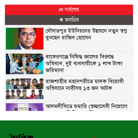
⇌ সর্বশেষ
❅ জনপ্রিয়
দৌলতপুর ইউনিয়নের উন্নয়নে নতুন স্বপ্ন
বুনছেন রাজিব হোসেন
বাকেরগঞ্জে নিষিদ্ধ জালের বিরুদ্ধে
অভিযান, দুই ব্যবসায়ীকে ১ লাখ টাকা
জরিমানা
রাজশাহীর মহানগরীতে মাদক বিরোধী
অভিযানে নারীসহ ১৩ জন আটক
আদমদীঘিতে শুমারি স্বেচ্ছাসেবী নিয়োগে
যোগ্যতার ভিত্তিতে তালিকা প্রকাশ;
নির্বাচিতদের আ.লীগ ট্যাগে প্রচারণা
সংবাদ প্রকাশের জেরে সাংবাদিককে দেখে
নেওয়ার হুমকি দিলেন দোড়া মাদরাসার