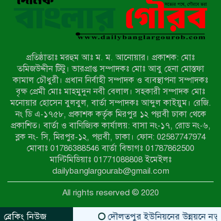
পরিচয় দেওয়া সভাপতি
উখিয়ায় বিজিবির অভিযানে ৪০ হাজার
ইয়াবাসহ যুবক আটক
প্রতিষ্ঠাতাঃ মরহুম আঃ ম. ম. আনোয়ার। প্রকাশক: মোঃ
পোরশায় ৭ মাসে ১৯ জনের অপমৃত্যু,
তমিজউদ্দীন টিটু। ভারপ্রাপ্ত সম্পাদকঃ মোঃ আবু হেনা মোস্তফা
শীর্ষে আত্মহত্যা
কামাল চৌধুরী। প্রধান নির্বাহী সম্পাদক ও ব্যবস্থাপনা সম্পাদকঃ
বৃক্ষ প্রেমী মোঃ মাহমুদুন নবী বেলাল। সহকারী সম্পাদক মোঃ
মনোয়ার হোসেন বুলবুল, বার্তা সম্পাদকঃ আব্দুল কাইয়ুম। রেজি.
হিন্দু বৌদ্ধ খ্রিস্টান কল্যাণ ফ্রন্টের
নং ডি এ-১৭৫৮, প্রকাশক কর্তৃক মিরপুর ১২ পল্লবী ঢাকা থেকে
নীলফামারী কমিটি নিয়ে প্রশ্ন, প্রতিবাদে
প্রকাশিত। বার্তা ও বাণিজ্যিক কার্যালয়: বাসা নং-১৭, রোড নং-৬,
সদস্য সচিব
ব্লক নং- সি, মিরপুর-১২, পল্লবী, ঢাকা। ফোন: 02587747974
দরিয়ানগরে প্যারাসেইলিং দুর্ঘটনায় পর্যটক
মোবাঃ 01786388546 বার্তা বিভাগঃ 01787862500
নিহত: হত্যা মামলার প্রধান আসামি ঢাকায়
মাল্টিমিডিয়াঃ 01771088808 ইমেইলঃ
র‌্যাবের জালে
dailybanglargourab@gmail.com
আদাচাকী দক্ষিণপাড়া ফ্রেন্ডস ক্লাবের
All rights reserved © 2020
আয়োজনে ফুটবল টুর্নামেন্টের ফাইনাল
অনুষ্ঠিত
ব্রেকিং নিউজ
দৌলতপুর ইউনিয়নের উন্নয়নে নতুন স্বপ