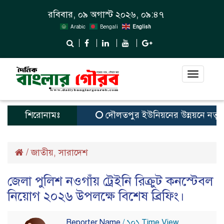
রবিবার, ০৯ অগাস্ট ২০২৬, ০৯:৪৭
Arabic
Bengali
English
Toggle
navigat
শিরোনামঃ
দৌলতপুর ইউনিয়নের উন্নয়নে নতুন স্বপ
/
জাতীয়
সারাদেশ
,
জেলা পুলিশ নওগাঁয় ট্রেইনি রিক্রুট কনস্টেবল
নিয়োগ ২০২৬ উপলক্ষে বিশেষ ব্রিফিং।
Reporter Name
/ ১০১ Time View