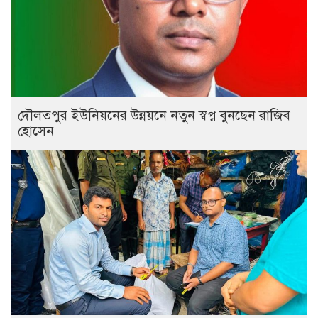
দৌলতপুর ইউনিয়নের উন্নয়নে নতুন স্বপ্ন বুনছেন রাজিব
হোসেন