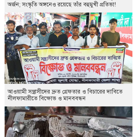
অর্জন; সংস্কৃতি অঙ্গনেও রয়েছে তাঁর বহুমুখী প্রতিভা!
আওয়ামী সন্ত্রাসীদের দ্রুত গ্রেফতার ও বিচারের দাবিতে
নীলফামারীতে বিক্ষোভ ও মানববন্ধন