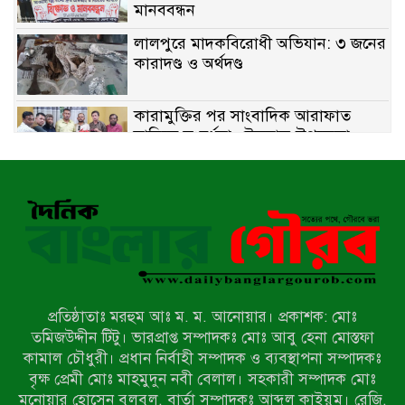
মানববন্ধন
লালপুরে মাদকবিরোধী অভিযান: ৩ জনের
কারাদণ্ড ও অর্থদণ্ড
কারামুক্তির পর সাংবাদিক আরাফাত
সানিকে সংবর্ধনা, টেকনাফ উপজেলা
প্রেসক্লাবের ফুলেল শুভেচ্ছা
বাকেরগঞ্জে সাজাপ্রাপ্ত আসামি গ্রেপ্তার
মিয়ানমারের সীমান্তে স্থলমাইন বিস্ফোরণ:
উখিয়ার এক যুবকের পা বিচ্ছিন্ন
প্রতিষ্ঠাতাঃ মরহুম আঃ ম. ম. আনোয়ার। প্রকাশক: মোঃ
৭ম শ্রেণি পড়ুয়া কন্যাকে উত্ত্যক্ত করার
তমিজউদ্দীন টিটু। ভারপ্রাপ্ত সম্পাদকঃ মোঃ আবু হেনা মোস্তফা
প্রতিবাদ করায় পিতাকে কু*পি*য়ে
কামাল চৌধুরী। প্রধান নির্বাহী সম্পাদক ও ব্যবস্থাপনা সম্পাদকঃ
জ*খ*ম…!!
বৃক্ষ প্রেমী মোঃ মাহমুদুন নবী বেলাল। সহকারী সম্পাদক মোঃ
মনোয়ার হোসেন বুলবুল, বার্তা সম্পাদকঃ আব্দুল কাইয়ুম। রেজি.