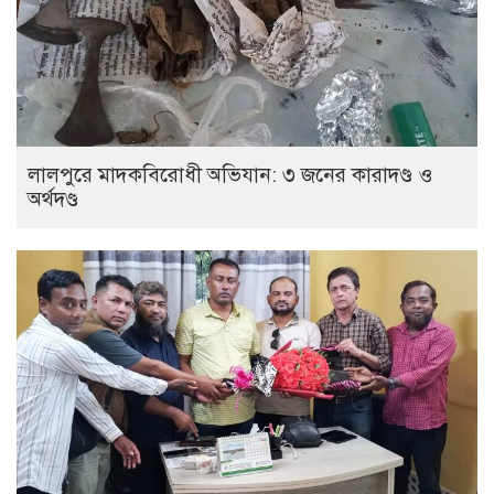
লালপুরে মাদকবিরোধী অভিযান: ৩ জনের কারাদণ্ড ও
অর্থদণ্ড