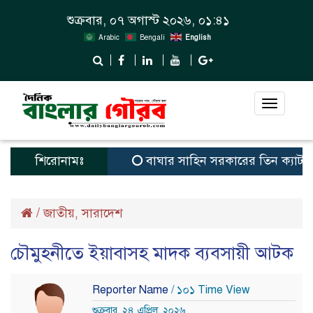
শুক্রবার, ০৭ অগাস্ট ২০২৬, ০১:৪১
Arabic
Bengali
English
Toggle
navigat
শিরোনামঃ
বাঘার সাহিন সরকারের তিন ক্যাটাগরিতে প্র
/
জাতীয়
সারাদেশ
,
চৌমুহনীতে ইয়াবাসহ মাদক ব্যবসায়ী আটক
Reporter Name
/ ১০১ Time View
শুক্রবার, ২৪ এপ্রিল, ২০২৬