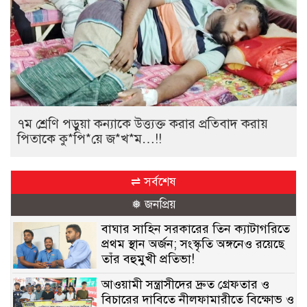
৭ম শ্রেণি পড়ুয়া কন্যাকে উত্ত্যক্ত করার প্রতিবাদ করায়
পিতাকে কু*পি*য়ে জ*খ*ম…!!
⇌ সর্বশেষ
❅ জনপ্রিয়
বাঘার সাহিন সরকারের তিন ক্যাটাগরিতে
প্রথম স্থান অর্জন; সংস্কৃতি অঙ্গনেও রয়েছে
তাঁর বহুমুখী প্রতিভা!
আওয়ামী সন্ত্রাসীদের দ্রুত গ্রেফতার ও
বিচারের দাবিতে নীলফামারীতে বিক্ষোভ ও