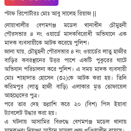
স্টাফ রিপোর্টারঃ মোঃ আবু সালেহ রিয়াজ ||
নোয়াখালীর বেগমগঞ্জ মডেল থানাধীন চৌমুহনী
পৌরসভার ৪ নং ওয়ার্ডে মাদকবিরোধী অভিযানে এক
মাদক ব্যবসায়ীকে আটক করেছে পুলিশ।
জানা যায়, চৌমুহনী পৌরসভার ৪ নং ওয়ার্ডের লাতু হাজীর
বাড়ির কবরস্থানের উত্তর পাশে একটি পুকুরের ঘাটে
অভিযান পরিচালনা করে পুলিশ। এ সময় মাদক ব্যবসায়ী
মোঃ শাহাদাত হোসেন (৩২)কে আটক করা হয়। তিনি
করিমপুর (লাতু হাজী বাড়ি) এলাকার মৃত তোফায়েল
আহম্মেদের পুত্র।
পরে তার দেহ তল্লাশি করে ২০ (বিশ) পিস ইয়াবা
ট্যাবলেট উদ্ধার করা হয়।
এ ঘটনায় আসামির বিরুদ্ধে বেগমগঞ্জ মডেল থানায়
মাদকদ্রব্য নিয়ন্ত্রণ আইনে মামলা রুজু প্রক্রিয়াধীন রয়েছে।