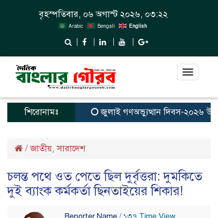
বৃহস্পতিবার, ০৬ অগাস্ট ২০২৬, ০৩:২২
Arabic
Bengali
English
Toggle
navigat
শিরোনামঃ
জুলাই গণঅভ্যুত্থান দিবস-২০২৬ উপলক্ষ
/
জাতীয়
সারাদেশ
,
চলন্ত পথে ওত পেতে ছিল দুর্বৃত্তরা: দুমকিতে
দুই ব্যাংক কর্মকর্তা ছিনতাইয়ের শিকার!
Reporter Name
/ ১৩৭ Time View