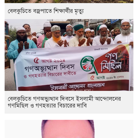
বেলকুচিতে বজ্রপাতে শিক্ষার্থীর মৃত্যু
বেলকুচিতে গণঅভ্যুত্থান দিবসে ইসলামী আন্দোলনের
গণমিছিল ও গণহত্যার বিচারের দাবি