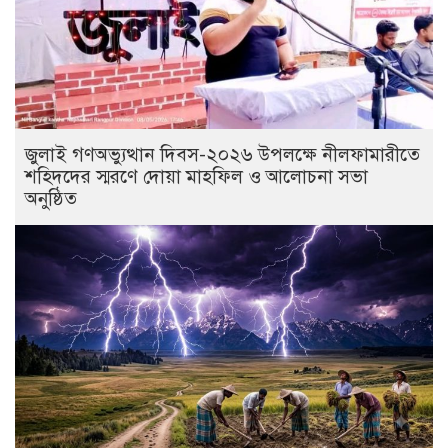
জুলাই গণঅভ্যুত্থান দিবস-২০২৬ উপলক্ষে নীলফামারীতে
শহিদদের স্মরণে দোয়া মাহফিল ও আলোচনা সভা
অনুষ্ঠিত