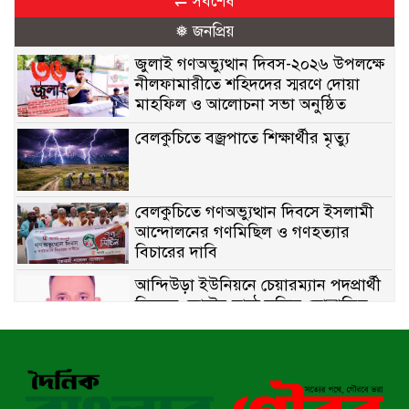
⇌ সর্বশেষ
❅ জনপ্রিয়
জুলাই গণঅভ্যুত্থান দিবস-২০২৬ উপলক্ষে
নীলফামারীতে শহিদদের স্মরণে দোয়া
মাহফিল ও আলোচনা সভা অনুষ্ঠিত
বেলকুচিতে বজ্রপাতে শিক্ষার্থীর মৃত্যু
বেলকুচিতে গণঅভ্যুত্থান দিবসে ইসলামী
আন্দোলনের গণমিছিল ও গণহত্যার
বিচারের দাবি
আন্দিউড়া ইউনিয়নে চেয়ারম্যান পদপ্রার্থী
হিসেবে ভোটের মাঠে সক্রিয় মোত্তাকিম
চৌধুরী
নন্দীগ্রামে বিএনপির বিশাল বিজয় র‍্যালী