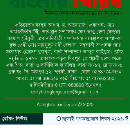
নওগাঁয় সন্ত্রাসী হামলায় বিএনপি নেতা
গুরুতর জখম
প্রতিষ্ঠাতাঃ মরহুম আঃ ম. ম. আনোয়ার। প্রকাশক: মোঃ
টেকনাফের পাহাড়ে র‍্যাবের অভিযান:
তমিজউদ্দীন টিটু। ভারপ্রাপ্ত সম্পাদকঃ মোঃ আবু হেনা মোস্তফা
অপহৃত ৩ রোহিঙ্গা উদ্ধার, গ্রেপ্তার ১
কামাল চৌধুরী। প্রধান নির্বাহী সম্পাদক ও ব্যবস্থাপনা সম্পাদকঃ
বৃক্ষ প্রেমী মোঃ মাহমুদুন নবী বেলাল। সহকারী সম্পাদক মোঃ
মনোয়ার হোসেন বুলবুল, বার্তা সম্পাদকঃ আব্দুল কাইয়ুম। রেজি.
পোরশায় গণঅভ্যুত্থান দিবসে শহিদ ও
নং ডি এ-১৭৫৮, প্রকাশক কর্তৃক মিরপুর ১২ পল্লবী ঢাকা থেকে
জুলাই যোদ্ধাদের সংবর্ধনা
প্রকাশিত। বার্তা ও বাণিজ্যিক কার্যালয়: বাসা নং-১৭, রোড নং-৬,
ব্লক নং- সি, মিরপুর-১২, পল্লবী, ঢাকা। ফোন: 02587747974
৩৬ জুলাই মহামুক্তি দিবস: শ্রমজীবী
মোবাঃ 01786388546 বার্তা বিভাগঃ 01787862500
মানুষের অধিকার রক্ষায় সিরাজগঞ্জে শ্রমিক
মাল্টিমিডিয়াঃ 01771088808 ইমেইলঃ
অধিকার পরিষদের জোরালো অবস্থান
dailybanglargourab@gmail.com
বাকেরগঞ্জে ইমাম, মোয়াজ্জিন ও
All rights reserved © 2020
খাদেমদের সাথে এমপি আবুল হোসেনের
মতবিনিময় সভা
ব্রেকিং নিউজ
জুলাই গণঅভ্যুত্থান দিবস-২০২৬ উপলক্
zahidit.com