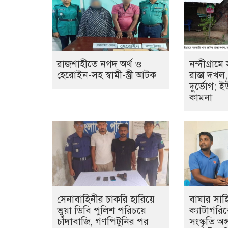
রাজশাহীতে নগদ অর্থ ও
নন্দীগ্রাম
হেরোইন-সহ স্বামী-স্ত্রী আটক
রাস্তা দখ
দুর্ভোগ; ই
কামনা
সেনাবাহিনীর চাকরি হারিয়ে
বাঘার সা
ভুয়া ডিবি পুলিশ পরিচয়ে
ক্যাটাগরিতে
চাঁদাবাজি, গণপিটুনির পর
সংস্কৃতি অ