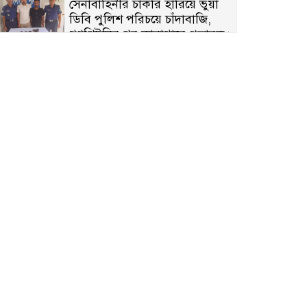
সেনাবাহিনীর চাকরি হারিয়ে ভুয়া
ডিবি পুলিশ পরিচয়ে চাঁদাবাজি,
গণপিটুনির পর কারাগারে প্রতারক।
বাঘার সাহিন সরকারের তিন
ক্যাটাগরিতে প্রথম স্থান অর্জন;
সংস্কৃতি অঙ্গনেও রয়েছে তাঁর বহুমুখী
প্রতিভা!
আওয়ামী সন্ত্রাসীদের দ্রুত গ্রেফতার
ও বিচারের দাবিতে নীলফামারীতে
বিক্ষোভ ও মানববন্ধন
লালপুরে মাদকবিরোধী অভিযান: ৩
জনের কারাদণ্ড ও অর্থদণ্ড
কারামুক্তির পর সাংবাদিক আরাফাত
সানিকে সংবর্ধনা, টেকনাফ উপজেলা
প্রেসক্লাবের ফুলেল শুভেচ্ছা
বাকেরগঞ্জে সাজাপ্রাপ্ত আসামি
গ্রেপ্তার