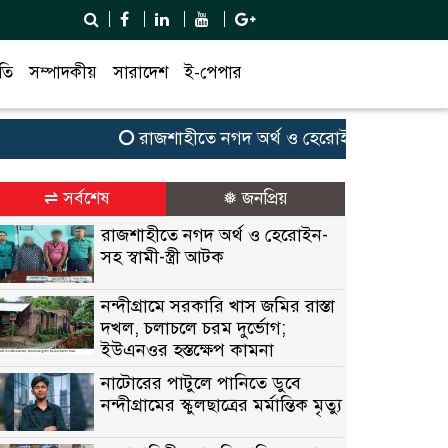
তি
সম্পাদকীয়
সারাদেশ
ই-পেপার
রাজশাহীতে নগদ অর্থ ও হেরোইন-সহ স্বামী-স্ত্রী আট
⇌ সর্বশেষ
❅ জনপ্রিয়
রাজশাহীতে নগদ অর্থ ও হেরোইন-
সহ স্বামী-স্ত্রী আটক
নন্দীগ্রামে সরকারি খাস জমির রাস্তা
দখল, চলাচলে চরম দুর্ভোগ;
ইউএনওর হস্তক্ষেপ কামনা
নাটোরের পাটুলে পানিতে ডুবে
নন্দীগ্রামের স্কুলছাত্রের মর্মান্তিক মৃত্যু