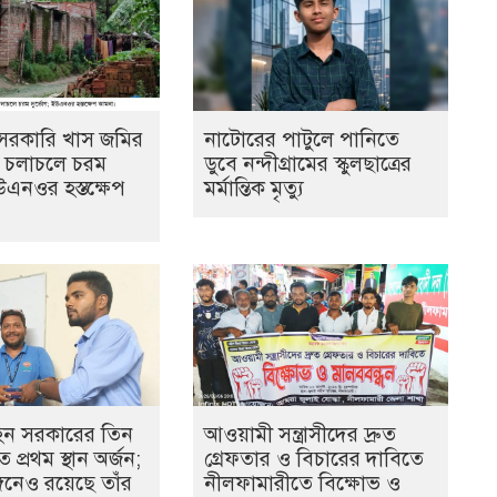
ে সরকারি খাস জমির
নাটোরের পাটুলে পানিতে
ল, চলাচলে চরম
ডুবে নন্দীগ্রামের স্কুলছাত্রের
উএনওর হস্তক্ষেপ
মর্মান্তিক মৃত্যু
হিন সরকারের তিন
আওয়ামী সন্ত্রাসীদের দ্রুত
 প্রথম স্থান অর্জন;
গ্রেফতার ও বিচারের দাবিতে
ঙ্গনেও রয়েছে তাঁর
নীলফামারীতে বিক্ষোভ ও