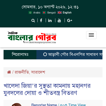
সোমবার, ১০ অগাস্ট ২০২৬, ১২:৩১
Arabic
Bengali
English
Toggle
navigat
শিরোনামঃ
আড়ানী পৌর বিএনপির সাধারণ সম্পাদক ও 
/
রাজনীতি
সারাদেশ
,
খালেদা জিয়া’র সুস্থতা কামনায় মহানগর
যুবদলের দোয়া ও শীতবস্ত্র বিতরণ
Reporter Name
/ ৫০৩ Time View