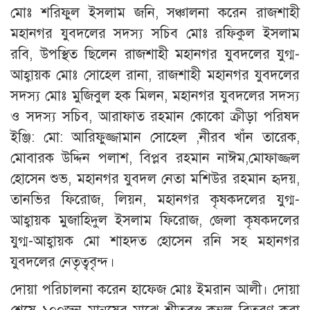
মোঃ শরিফুল ইসলাম জনি, সঞ্চালনা করেন রাজশাহী
মহানগর যুবদলের সদস্য সচিব মোঃ রফিকুল ইসলাম
রবি, উপস্থিত ছিলেন রাজশাহী মহানগর যুবদলের যুগ্ম-
আহ্বায়ক মোঃ সোহেল রানা, রাজশাহী মহানগর যুবদলের
সদস্য মোঃ মুজিবুল হক মিলন, মহানগর যুবদলের সদস্য
ও সদস্য সচিব, আরাফাত রহমান কোকো ক্রীড়া পরিষদ
ইঞ্জি: মো: আরিফুজ্জামান সোহেল ,নীরব খাঁন তারেক,
মোবারক উদ্দিন পলাশ, বিপ্লব রহমান নাঈম,মোফাজ্জল
হোসেন শুভ, মহানগর যুবদল নেতা মশিউর রহমান হৃদয়,
তানভির ফিরোজ, লিয়ন, মহানগর কৃষকদলের যুগ্ম-
আহ্বায়ক মুজাহিদুল ইসলাম ফিরোজ, জেলা কৃষকদলের
যুগ্ম-আহ্বায়ক মো শাহদত হোসেন রনি সহ মহানগর
যুবদলের নেতৃত্ববৃন্দ।
দোয়া পরিচালনা করেন হাফেজ মোঃ ইমরান আলী। দোয়া