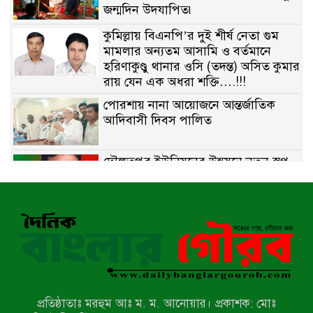
জন্মদিন উদযাপিত৷
কুমিল্লায় বিএনপি’র দুই শীর্ষ নেতা গুম
মামলার অন্যতম আসামি ও বর্তমানে
হরিণাকুণ্ডু থানার ওসি (তদন্ত) অসিত কুমার
রায় যেন এক অধরা শক্তি….!!!
পোরশায় নানা আয়োজনে আন্তর্জাতিক
আদিবাসী দিবস পালিত
দৌলতপুর ইউনিয়নের উন্নয়নে নতুন স্বপ্ন
বুনছেন রাজিব হোসেন
বাকেরগঞ্জে নিষিদ্ধ জালের বিরুদ্ধে
অভিযান, দুই ব্যবসায়ীকে ১ লাখ টাকা
জরিমানা
রাজশাহীর মহানগরীতে মাদক বিরোধী
অভিযানে নারীসহ ১৩ জন আটক
প্রতিষ্ঠাতাঃ মরহুম আঃ ম. ম. আনোয়ার। প্রকাশক: মোঃ