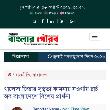
বৃহস্পতিবার, ০৬ অগাস্ট ২০২৬, ০৫:৫৭
Arabic
Bengali
English
Toggle
navigat
শিরোনামঃ
জুলাই গণঅভ্যুত্থান দিবস-২০২৬ উপলক্
/
রাজনীতি
সারাদেশ
,
খালেদা জিয়ার সুস্থতা কামনায় নওগাঁয় চার্চ
অব বাংলাদেশে বিশেষ প্রার্থনা
Reporter Name
/ ৩৩১ Time View