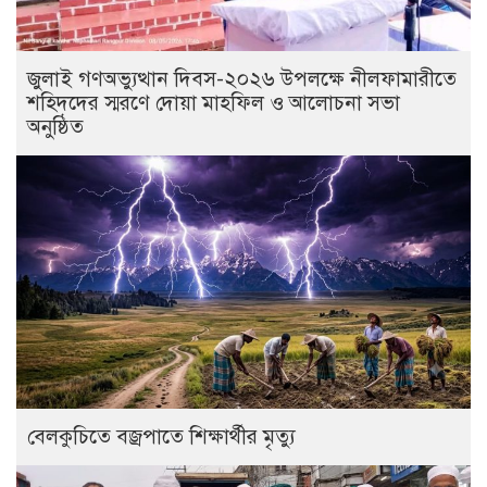
জুলাই গণঅভ্যুত্থান দিবস-২০২৬ উপলক্ষে নীলফামারীতে
শহিদদের স্মরণে দোয়া মাহফিল ও আলোচনা সভা
অনুষ্ঠিত
বেলকুচিতে বজ্রপাতে শিক্ষার্থীর মৃত্যু