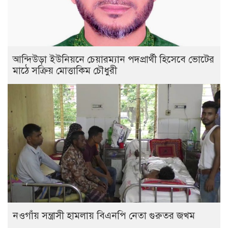
আন্দিউড়া ইউনিয়নে চেয়ারম্যান পদপ্রার্থী হিসেবে ভোটের
মাঠে সক্রিয় মোত্তাকিম চৌধুরী
নওগাঁয় সন্ত্রাসী হামলায় বিএনপি নেতা গুরুতর জখম