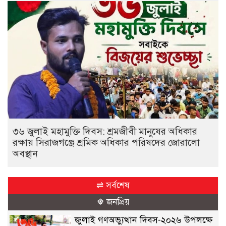
৩৬ জুলাই মহামুক্তি দিবস: শ্রমজীবী মানুষের অধিকার
রক্ষায় সিরাজগঞ্জে শ্রমিক অধিকার পরিষদের জোরালো
অবস্থান
⇌ সর্বশেষ
❅ জনপ্রিয়
জুলাই গণঅভ্যুত্থান দিবস-২০২৬ উপলক্ষে