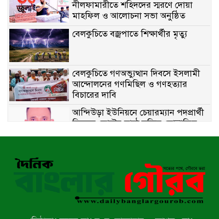
নীলফামারীতে শহিদদের স্মরণে দোয়া
মাহফিল ও আলোচনা সভা অনুষ্ঠিত
বেলকুচিতে বজ্রপাতে শিক্ষার্থীর মৃত্যু
বেলকুচিতে গণঅভ্যুত্থান দিবসে ইসলামী
আন্দোলনের গণমিছিল ও গণহত্যার
বিচারের দাবি
আন্দিউড়া ইউনিয়নে চেয়ারম্যান পদপ্রার্থী
হিসেবে ভোটের মাঠে সক্রিয় মোত্তাকিম
চৌধুরী
নন্দীগ্রামে বিএনপির বিশাল বিজয় র‍্যালী
নওগাঁয় সন্ত্রাসী হামলায় বিএনপি নেতা
গুরুতর জখম