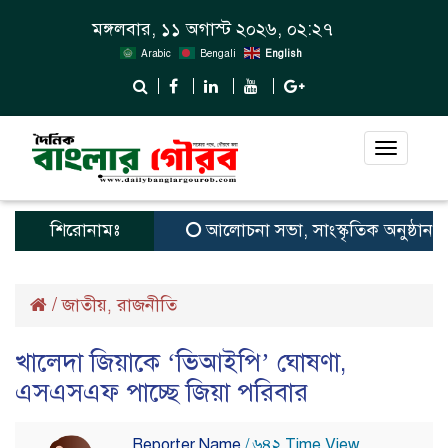
মঙ্গলবার, ১১ অগাস্ট ২০২৬, ০২:২৭
Arabic
Bengali
English
Toggle
navigat
শিরোনামঃ
আলোচনা সভা, সাংস্কৃতিক অনুষ্ঠান ও পুরস
/
জাতীয়
রাজনীতি
,
খালেদা জিয়াকে ‘ভিআইপি’ ঘোষণা,
এসএসএফ পাচ্ছে জিয়া পরিবার
Reporter Name
/ ৬৪২ Time View