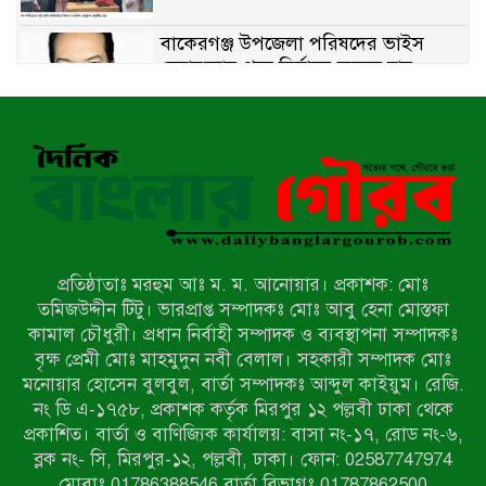
বাকেরগঞ্জ উপজেলা পরিষদের ভাইস
চেয়ারম্যান পদে নির্বাচন করতে চান
যুবনেতা আতাউর রহমান রোমান
১১ শিক্ষকের ১১ পরীক্ষার্থী, পাস মাত্র ১:
নেছারাবাদের মৈশানী বালিকা বিদ্যালয়ের
ফল বিপর্যয়
স্বেচ্ছাসেবক দল নেতা আবির ও সাংবাদিক
সম্রাটের ওপর হামলার প্রতিবাদে
স্বেচ্ছাসেবক দলের মানববন্ধন
প্রতিষ্ঠাতাঃ মরহুম আঃ ম. ম. আনোয়ার। প্রকাশক: মোঃ
সান্তাহারে চলছে বিদ্যুৎ এর ঘন ঘন
তমিজউদ্দীন টিটু। ভারপ্রাপ্ত সম্পাদকঃ মোঃ আবু হেনা মোস্তফা
লোডশেডিং; অতিষ্ঠ সর্বশ্রেণী পেশার মানুষ
কামাল চৌধুরী। প্রধান নির্বাহী সম্পাদক ও ব্যবস্থাপনা সম্পাদকঃ
বৃক্ষ প্রেমী মোঃ মাহমুদুন নবী বেলাল। সহকারী সম্পাদক মোঃ
মনোয়ার হোসেন বুলবুল, বার্তা সম্পাদকঃ আব্দুল কাইয়ুম। রেজি.
সান্তাহারে রেলওয়ে কর্মকর্তা-কর্মচারীদের
নং ডি এ-১৭৫৮, প্রকাশক কর্তৃক মিরপুর ১২ পল্লবী ঢাকা থেকে
আয়োজনে মানববন্ধন অনুষ্ঠিত
প্রকাশিত। বার্তা ও বাণিজ্যিক কার্যালয়: বাসা নং-১৭, রোড নং-৬,
ব্লক নং- সি, মিরপুর-১২, পল্লবী, ঢাকা। ফোন: 02587747974
দনিয়া কলেজের বিতর্কিত সাবেক ভারপ্রাপ্ত
মোবাঃ 01786388546 বার্তা বিভাগঃ 01787862500