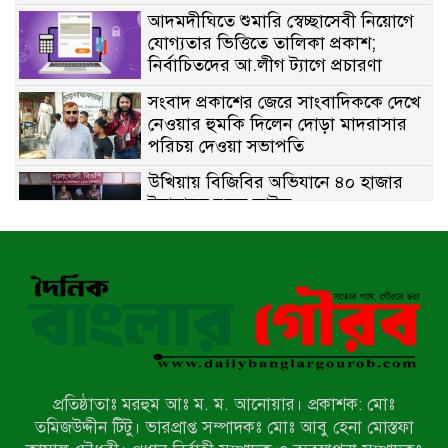
আদমদীঘিতে শুমারি স্বেচ্ছাসেবী নিয়োগে
যোগ্যতার ভিত্তিতে তালিকা প্রকাশ;
নির্বাচিতদের আ.লীগ ট্যাগে প্রচারণা
সংবাদ প্রকাশের জেরে সাংবাদিককে দেখে
নেওয়ার হুমকি দিলেন দোড়া মাদরাসার
পরিচয় দেওয়া সভাপতি
উখিয়ায় বিজিবির অভিযানে ৪০ হাজার
ইয়াবাসহ যুবক আটক
পোরশায় ৭ মাসে ১৯ জনের অপমৃত্যু,
শীর্ষে আত্মহত্যা
হিন্দু বৌদ্ধ খ্রিস্টান কল্যাণ ফ্রন্টের
নীলফামারী কমিটি নিয়ে প্রশ্ন, প্রতিবাদে
সদস্য সচিব
প্রতিষ্ঠাতাঃ মরহুম আঃ ম. ম. আনোয়ার। প্রকাশক: মোঃ
দরিয়ানগরে প্যারাসেইলিং দুর্ঘটনায় পর্যটক
তমিজউদ্দীন টিটু। ভারপ্রাপ্ত সম্পাদকঃ মোঃ আবু হেনা মোস্তফা
নিহত: হত্যা মামলার প্রধান আসামি ঢাকায়