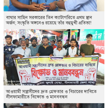
বাঘার সাহিন সরকারের তিন ক্যাটাগরিতে প্রথম স্থান
অর্জন; সংস্কৃতি অঙ্গনেও রয়েছে তাঁর বহুমুখী প্রতিভা!
আওয়ামী সন্ত্রাসীদের দ্রুত গ্রেফতার ও বিচারের দাবিতে
নীলফামারীতে বিক্ষোভ ও মানববন্ধন