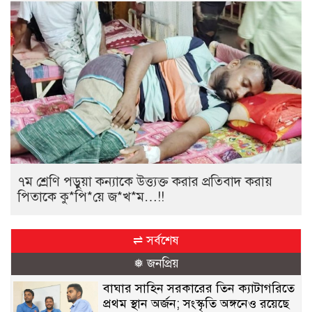
৭ম শ্রেণি পড়ুয়া কন্যাকে উত্ত্যক্ত করার প্রতিবাদ করায়
পিতাকে কু*পি*য়ে জ*খ*ম…!!
⇌ সর্বশেষ
❅ জনপ্রিয়
বাঘার সাহিন সরকারের তিন ক্যাটাগরিতে
প্রথম স্থান অর্জন; সংস্কৃতি অঙ্গনেও রয়েছে