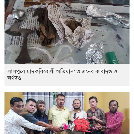
লালপুরে মাদকবিরোধী অভিযান: ৩ জনের কারাদণ্ড ও
অর্থদণ্ড