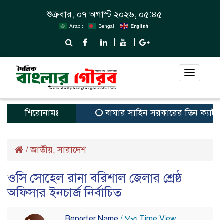
শুক্রবার, ০৭ অগাস্ট ২০২৬, ০৫:৪৫
Arabic
Bengali
English
Toggle
navigat
শিরোনামঃ
বাঘার সাহিন সরকারের তিন ক্যাটাগরিতে প্
/
জাতীয়
সারাদেশ
,
ওসি সোহেল রানা বরিশাল জেলার শ্রেষ্ঠ
অফিসার ইনচার্জ নির্বাচিত
Reporter Name
/ ১৬০ Time View