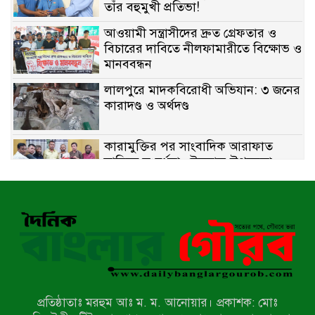
তাঁর বহুমুখী প্রতিভা!
আওয়ামী সন্ত্রাসীদের দ্রুত গ্রেফতার ও
বিচারের দাবিতে নীলফামারীতে বিক্ষোভ ও
মানববন্ধন
লালপুরে মাদকবিরোধী অভিযান: ৩ জনের
কারাদণ্ড ও অর্থদণ্ড
কারামুক্তির পর সাংবাদিক আরাফাত
সানিকে সংবর্ধনা, টেকনাফ উপজেলা
প্রেসক্লাবের ফুলেল শুভেচ্ছা
বাকেরগঞ্জে সাজাপ্রাপ্ত আসামি গ্রেপ্তার
মিয়ানমারের সীমান্তে স্থলমাইন বিস্ফোরণ:
উখিয়ার এক যুবকের পা বিচ্ছিন্ন
প্রতিষ্ঠাতাঃ মরহুম আঃ ম. ম. আনোয়ার। প্রকাশক: মোঃ