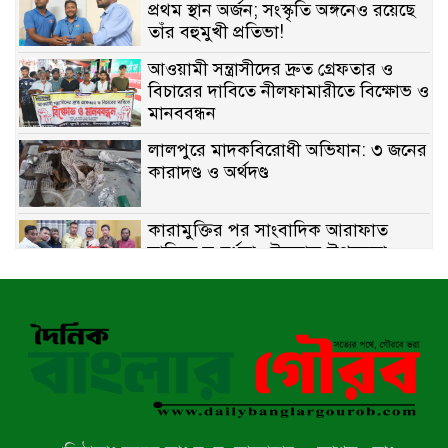
প্রথম স্থান অর্জন; সংস্কৃতি অঙ্গনেও রয়েছে
তাঁর বহুমুখী প্রতিভা!
আওয়ামী সন্ত্রাসীদের দ্রুত গ্রেফতার ও
বিচারের দাবিতে নীলফামারীতে বিক্ষোভ ও
মানববন্ধন
লালপুরে মাদকবিরোধী অভিযান: ৩ জনের
কারাদণ্ড ও অর্থদণ্ড
কারামুক্তির পর সাংবাদিক আরাফাত
সানিকে সংবর্ধনা, টেকনাফ উপজেলা
প্রেসক্লাবের ফুলেল শুভেচ্ছা
বাকেরগঞ্জে সাজাপ্রাপ্ত আসামি গ্রেপ্তার
মিয়ানমারের সীমান্তে স্থলমাইন বিস্ফোরণ:
উখিয়ার এক যুবকের পা বিচ্ছিন্ন