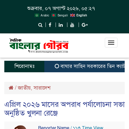
শুক্রবার, ০৭ অগাস্ট ২০২৬, ০৫:২৭
Arabic
Bengali
English
Toggle
navigat
শিরোনামঃ
বাঘার সাহিন সরকারের তিন ক্যাটাগরিতে প্র
/
জাতীয়
সারাদেশ
,
এপ্রিল ২০২৬ মাসের অপরাধ পর্যালোচনা সভা
অনুষ্ঠিত খুলনা রেঞ্জে
Reporter Name
/ ১১৩ Time View