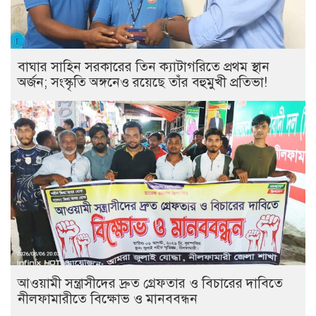
বাঘার সাহিন সরকারের তিন ক্যাটাগরিতে প্রথম স্থান
অর্জন; সংস্কৃতি অঙ্গনেও রয়েছে তাঁর বহুমুখী প্রতিভা!
আওয়ামী সন্ত্রাসীদের দ্রুত গ্রেফতার ও বিচারের দাবিতে
নীলফামারীতে বিক্ষোভ ও মানববন্ধন