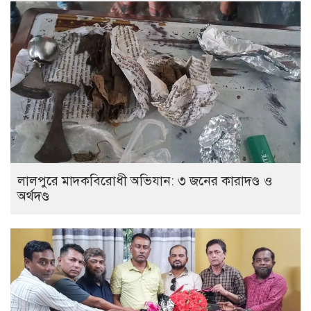
লালপুরে মাদকবিরোধী অভিযান: ৩ জনের কারাদণ্ড ও
অর্থদণ্ড