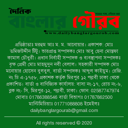
সংবাদ প্রকাশের জেরে সাংবাদিককে দেখে
নেওয়ার হুমকি দিলেন দোড়া মাদরাসার
পরিচয় দেওয়া সভাপতি
উখিয়ায় বিজিবির অভিযানে ৪০ হাজার
ইয়াবাসহ যুবক আটক
প্রতিষ্ঠাতাঃ মরহুম আঃ ম. ম. আনোয়ার। প্রকাশক: মোঃ
পোরশায় ৭ মাসে ১৯ জনের অপমৃত্যু,
তমিজউদ্দীন টিটু। ভারপ্রাপ্ত সম্পাদকঃ মোঃ আবু হেনা মোস্তফা
শীর্ষে আত্মহত্যা
কামাল চৌধুরী। প্রধান নির্বাহী সম্পাদক ও ব্যবস্থাপনা সম্পাদকঃ
বৃক্ষ প্রেমী মোঃ মাহমুদুন নবী বেলাল। সহকারী সম্পাদক মোঃ
মনোয়ার হোসেন বুলবুল, বার্তা সম্পাদকঃ আব্দুল কাইয়ুম। রেজি.
হিন্দু বৌদ্ধ খ্রিস্টান কল্যাণ ফ্রন্টের
নং ডি এ-১৭৫৮, প্রকাশক কর্তৃক মিরপুর ১২ পল্লবী ঢাকা থেকে
নীলফামারী কমিটি নিয়ে প্রশ্ন, প্রতিবাদে
প্রকাশিত। বার্তা ও বাণিজ্যিক কার্যালয়: বাসা নং-১৭, রোড নং-৬,
সদস্য সচিব
ব্লক নং- সি, মিরপুর-১২, পল্লবী, ঢাকা। ফোন: 02587747974
দরিয়ানগরে প্যারাসেইলিং দুর্ঘটনায় পর্যটক
মোবাঃ 01786388546 বার্তা বিভাগঃ 01787862500
নিহত: হত্যা মামলার প্রধান আসামি ঢাকায়
মাল্টিমিডিয়াঃ 01771088808 ইমেইলঃ
র‌্যাবের জালে
dailybanglargourab@gmail.com
আদাচাকী দক্ষিণপাড়া ফ্রেন্ডস ক্লাবের
All rights reserved © 2020
আয়োজনে ফুটবল টুর্নামেন্টের ফাইনাল