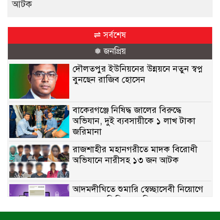
আটক
⇌ সর্বশেষ
❅ জনপ্রিয়
দৌলতপুর ইউনিয়নের উন্নয়নে নতুন স্বপ্ন
বুনছেন রাজিব হোসেন
বাকেরগঞ্জে নিষিদ্ধ জালের বিরুদ্ধে
অভিযান, দুই ব্যবসায়ীকে ১ লাখ টাকা
জরিমানা
রাজশাহীর মহানগরীতে মাদক বিরোধী
অভিযানে নারীসহ ১৩ জন আটক
আদমদীঘিতে শুমারি স্বেচ্ছাসেবী নিয়োগে
যোগ্যতার ভিত্তিতে তালিকা প্রকাশ;
নির্বাচিতদের আ.লীগ ট্যাগে প্রচারণা