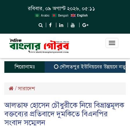
রবিবার, ০৯ অগাস্ট ২০২৬, ০৫:১১
Arabic
Bengali
English
Toggle
navigat
শিরোনামঃ
দৌলতপুর ইউনিয়নের উন্নয়নে নতুন স্বপ্
/
সারাদেশ
আলতাফ হোসেন চৌধুরীকে নিয়ে বিভ্রান্তমূলক
বক্তব্যের প্রতিবাদে দুমকিতে বিএনপির
সংবাদ সম্মেলন