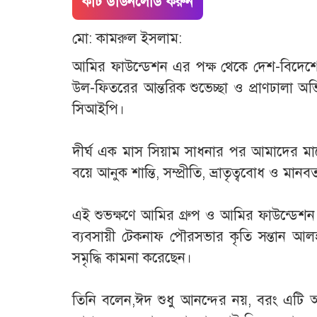
কাট ডাউনলোড করুন
মো: কামরুল ইসলাম:
আমির ফাউন্ডেশন এর পক্ষ থেকে দেশ-বিদেশে 
উল-ফিতরের আন্তরিক শুভেচ্ছা ও প্রাণঢালা অ
সিআইপি।
‎দীর্ঘ এক মাস সিয়াম সাধনার পর আমাদের মাঝ
বয়ে আনুক শান্তি, সম্প্রীতি, ভ্রাতৃত্ববোধ ও মানবত
‎এই শুভক্ষণে আমির গ্রুপ ও আমির ফাউন্ডেশন 
ব্যবসায়ী টেকনাফ পৌরসভার কৃতি সন্তান আলহ
সমৃদ্ধি কামনা করেছেন।
‎তিনি বলেন,ঈদ শুধু আনন্দের নয়, বরং এটি আ