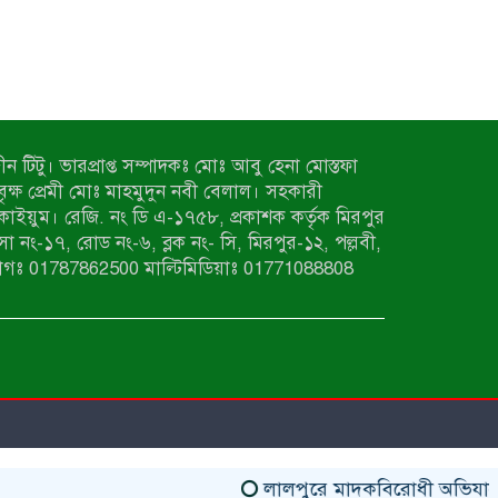
ন টিটু। ভারপ্রাপ্ত সম্পাদকঃ মোঃ আবু হেনা মোস্তফা
 বৃক্ষ প্রেমী মোঃ মাহমুদুন নবী বেলাল। সহকারী
কাইয়ুম। রেজি. নং ডি এ-১৭৫৮, প্রকাশক কর্তৃক মিরপুর
াসা নং-১৭, রোড নং-৬, ব্লক নং- সি, মিরপুর-১২, পল্লবী,
াগঃ 01787862500 মাল্টিমিডিয়াঃ 01771088808
লালপুরে মাদকবিরোধী অভিযান: ৩ জনে