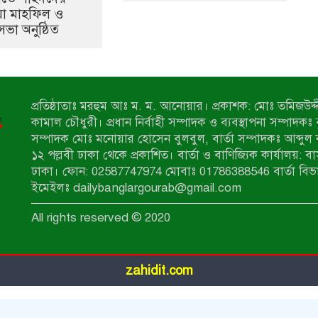
য়া মাহফিল ও
া অনুষ্ঠিত
প্রতিষ্ঠাতাঃ মরহুম আঃ ম. ম. আনোয়ার। প্রকাশক: মোঃ তমিজউদ্দী
কামাল চৌধুরী। প্রধান নির্বাহী সম্পাদক ও ব্যবস্থাপনা সম্পাদকঃ
সম্পাদক মোঃ মনোয়ার হোসেন বুলবুল, বার্তা সম্পাদকঃ আব্দুল 
১২ পল্লবী ঢাকা থেকে প্রকাশিত। বার্তা ও বাণিজ্যিক কার্যালয়: ব
ঢাকা। ফোন: 02587747974 মোবাঃ 01786388546 বার্তা বিভ
ইমেইলঃ dailybanglargourab@gmail.com
All rights reserved © 2020
zahidit.com