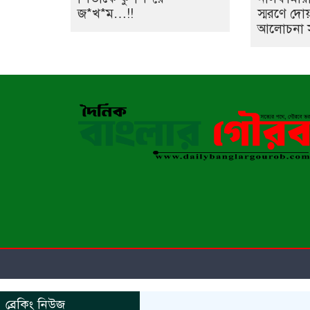
জ*খ*ম…!!
স্মরণে দো
আলোচনা সভ
ব্রেকিং নিউজ