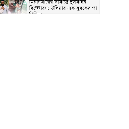
মিয়ানমারের সীমান্তে স্থলমাইন
বিস্ফোরণ: উখিয়ার এক যুবকের পা
বিচ্ছিন্ন
৭ম শ্রেণি পড়ুয়া কন্যাকে উত্ত্যক্ত
করার প্রতিবাদ করায় পিতাকে
কু*পি*য়ে জ*খ*ম…!!
জুলাই গণঅভ্যুত্থান দিবস-২০২৬
উপলক্ষে নীলফামারীতে শহিদদের
স্মরণে দোয়া মাহফিল ও আলোচনা
সভা অনুষ্ঠিত
বেলকুচিতে বজ্রপাতে শিক্ষার্থীর মৃত্যু
বেলকুচিতে গণঅভ্যুত্থান দিবসে
ইসলামী আন্দোলনের গণমিছিল ও
গণহত্যার বিচারের দাবি
আন্দিউড়া ইউনিয়নে চেয়ারম্যান
পদপ্রার্থী হিসেবে ভোটের মাঠে