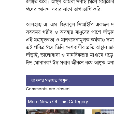
জাগ্রত করে। আসুন আমরা সবাই মিলে সমাজের অস
ঈদের আনন্দ সবার সাথে ভাগাভাগি করি।
‎আলহাজ্ব এ. এম. জিয়াবুল সিআইপি একজন দান
সবসময় গরীব ও অসহায় মানুষের পাশে দাঁড়ান
এই মহানুভবতা ও মানবসেবামূলক কর্মকাণ্ড সমাজে
‎এই পবিত্র ঈদে তিনি দেশবাসীর প্রতি আহ্বা
দাঁড়াই, ভালোবাসা ও মানবিকতার মাধ্যমে গড়ে 
‎ঈদ মোবারক! ঈদ সবার জীবনে বয়ে আনুক অনাবিল
আপনার মতামত লিখুন :
Comments are closed.
More News Of This Category