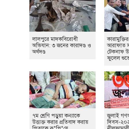
লালপুরে মাদকবিরোধী
কারামুক্ত
অভিযান: ৩ জনের কারাদণ্ড ও
আরাফাত সা
অর্থদণ্ড
টেকনাফ উপ
ফুলেল শুভে
৭ম শ্রেণি পড়ুয়া কন্যাকে
জুলাই গণঅভ
উত্ত্যক্ত করার প্রতিবাদ করায়
দিবস-২০২
পিতাকে কু*পি*য়ে
নীলফামার