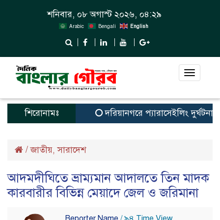
শনিবার, ০৮ অগাস্ট ২০২৬, ০৪:২৯
Arabic
Bengali
English
Toggle
navigat
শিরোনামঃ
দরিয়ানগরে প্যারাসেইলিং দুর্ঘটনায় পর্
/
জাতীয়
সারাদেশ
,
আদমদীঘিতে ভ্রাম্যমান আদালতে তিন মাদক
কারবারীর বিভিন্ন মেয়াদে জেল ও জরিমানা
Reporter Name
/ ৯৪ Time View