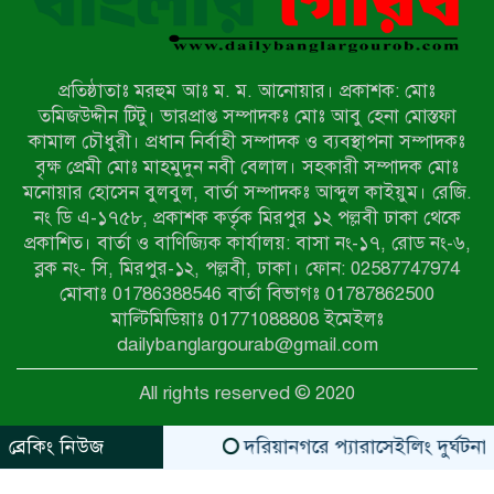
নন্দীগ্রামে সরকারি খাস জমির রাস্তা দখল,
চলাচলে চরম দুর্ভোগ; ইউএনওর হস্তক্ষেপ
কামনা
প্রতিষ্ঠাতাঃ মরহুম আঃ ম. ম. আনোয়ার। প্রকাশক: মোঃ
নাটোরের পাটুলে পানিতে ডুবে নন্দীগ্রামের
তমিজউদ্দীন টিটু। ভারপ্রাপ্ত সম্পাদকঃ মোঃ আবু হেনা মোস্তফা
স্কুলছাত্রের মর্মান্তিক মৃত্যু
কামাল চৌধুরী। প্রধান নির্বাহী সম্পাদক ও ব্যবস্থাপনা সম্পাদকঃ
বৃক্ষ প্রেমী মোঃ মাহমুদুন নবী বেলাল। সহকারী সম্পাদক মোঃ
মনোয়ার হোসেন বুলবুল, বার্তা সম্পাদকঃ আব্দুল কাইয়ুম। রেজি.
সেনাবাহিনীর চাকরি হারিয়ে ভুয়া ডিবি
নং ডি এ-১৭৫৮, প্রকাশক কর্তৃক মিরপুর ১২ পল্লবী ঢাকা থেকে
পুলিশ পরিচয়ে চাঁদাবাজি, গণপিটুনির পর
প্রকাশিত। বার্তা ও বাণিজ্যিক কার্যালয়: বাসা নং-১৭, রোড নং-৬,
কারাগারে প্রতারক।
ব্লক নং- সি, মিরপুর-১২, পল্লবী, ঢাকা। ফোন: 02587747974
বাঘার সাহিন সরকারের তিন ক্যাটাগরিতে
মোবাঃ 01786388546 বার্তা বিভাগঃ 01787862500
প্রথম স্থান অর্জন; সংস্কৃতি অঙ্গনেও রয়েছে
মাল্টিমিডিয়াঃ 01771088808 ইমেইলঃ
তাঁর বহুমুখী প্রতিভা!
dailybanglargourab@gmail.com
আওয়ামী সন্ত্রাসীদের দ্রুত গ্রেফতার ও
All rights reserved © 2020
বিচারের দাবিতে নীলফামারীতে বিক্ষোভ ও
মানববন্ধন
ব্রেকিং নিউজ
দরিয়ানগরে প্যারাসেইলিং দুর্ঘটনায় পর
zahidit.com