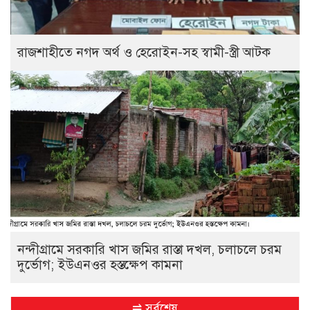
রাজশাহীতে নগদ অর্থ ও হেরোইন-সহ স্বামী-স্ত্রী আটক
নন্দীগ্রামে সরকারি খাস জমির রাস্তা দখল, চলাচলে চরম
দুর্ভোগ; ইউএনওর হস্তক্ষেপ কামনা
⇌ সর্বশেষ