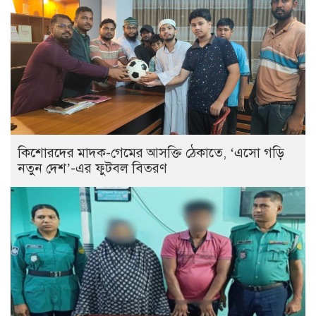
কিশোরদের মাদক-গেমের আসক্তি ঠেকাতে, ‘এসো গড়ি
নতুন দেশ’-এর ফুটবল বিতরণ