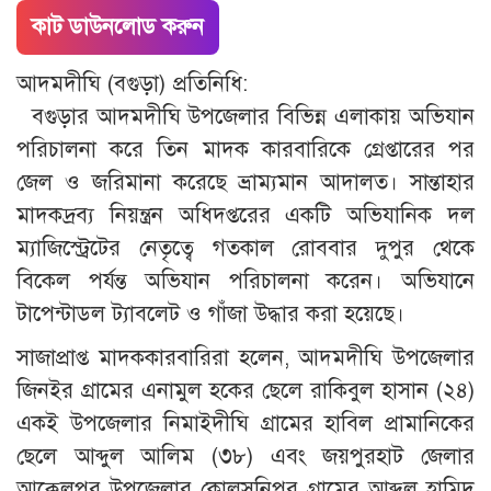
কাট ডাউনলোড করুন
আদমদীঘি (বগুড়া) প্রতিনিধি:
বগুড়ার আদমদীঘি উপজেলার বিভিন্ন এলাকায় অভিযান
পরিচালনা করে তিন মাদক কারবারিকে গ্রেপ্তারের পর
জেল ও জরিমানা করেছে ভ্রাম্যমান আদালত। সান্তাহার
মাদকদ্রব্য নিয়ন্ত্রন অধিদপ্তরের একটি অভিযানিক দল
ম্যাজিস্ট্রেটের নেতৃত্বে গতকাল রোববার দুপুর থেকে
বিকেল পর্যন্ত অভিযান পরিচালনা করেন। অভিযানে
টাপেন্টাডল ট্যাবলেট ও গাঁজা উদ্ধার করা হয়েছে।
সাজাপ্রাপ্ত মাদককারবারিরা হলেন, আদমদীঘি উপজেলার
জিনইর গ্রামের এনামুল হকের ছেলে রাকিবুল হাসান (২৪)
একই উপজেলার নিমাইদীঘি গ্রামের হাবিল প্রামানিকের
ছেলে আব্দুল আলিম (৩৮) এবং জয়পুরহাট জেলার
আক্কেলপুর উপজেলার কোলসনিপুর গ্রামের আব্দুল হামিদ