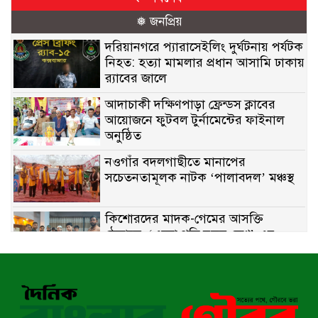
❅ জনপ্রিয়
দরিয়ানগরে প্যারাসেইলিং দুর্ঘটনায় পর্যটক
নিহত: হত্যা মামলার প্রধান আসামি ঢাকায়
র‌্যাবের জালে
আদাচাকী দক্ষিণপাড়া ফ্রেন্ডস ক্লাবের
আয়োজনে ফুটবল টুর্নামেন্টের ফাইনাল
অনুষ্ঠিত
নওগাঁর বদলগাছীতে মানাপের
সচেতনতামূলক নাটক ‘পালাবদল’ মঞ্চস্থ
কিশোরদের মাদক-গেমের আসক্তি
ঠেকাতে, ‘এসো গড়ি নতুন দেশ’-এর
ফুটবল বিতরণ
রাজশাহীতে নগদ অর্থ ও হেরোইন-সহ
স্বামী-স্ত্রী আটক