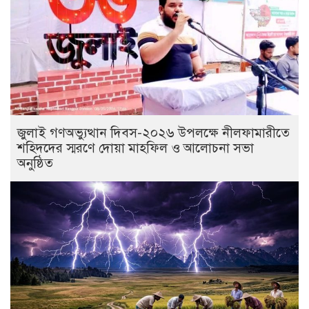
জুলাই গণঅভ্যুত্থান দিবস-২০২৬ উপলক্ষে নীলফামারীতে
শহিদদের স্মরণে দোয়া মাহফিল ও আলোচনা সভা
অনুষ্ঠিত