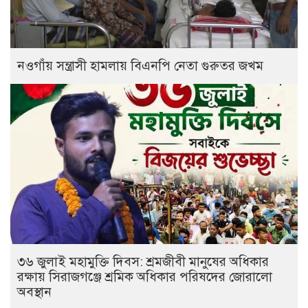
নওগাঁয় সন্ত্রাসী হামলায় বিএনপি নেতা গুরুতর জখম
৩৬ জুলাই মহামুক্তি দিবস: শ্রমজীবী মানুষের অধিকার
রক্ষায় সিরাজগঞ্জে শ্রমিক অধিকার পরিষদের জোরালো
অবস্থান