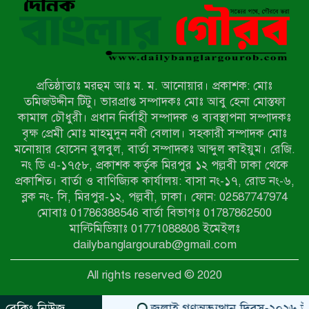
নওগাঁয় সন্ত্রাসী হামলায় বিএনপি নেতা
গুরুতর জখম
প্রতিষ্ঠাতাঃ মরহুম আঃ ম. ম. আনোয়ার। প্রকাশক: মোঃ
টেকনাফের পাহাড়ে র‍্যাবের অভিযান:
তমিজউদ্দীন টিটু। ভারপ্রাপ্ত সম্পাদকঃ মোঃ আবু হেনা মোস্তফা
অপহৃত ৩ রোহিঙ্গা উদ্ধার, গ্রেপ্তার ১
কামাল চৌধুরী। প্রধান নির্বাহী সম্পাদক ও ব্যবস্থাপনা সম্পাদকঃ
বৃক্ষ প্রেমী মোঃ মাহমুদুন নবী বেলাল। সহকারী সম্পাদক মোঃ
মনোয়ার হোসেন বুলবুল, বার্তা সম্পাদকঃ আব্দুল কাইয়ুম। রেজি.
পোরশায় গণঅভ্যুত্থান দিবসে শহিদ ও
নং ডি এ-১৭৫৮, প্রকাশক কর্তৃক মিরপুর ১২ পল্লবী ঢাকা থেকে
জুলাই যোদ্ধাদের সংবর্ধনা
প্রকাশিত। বার্তা ও বাণিজ্যিক কার্যালয়: বাসা নং-১৭, রোড নং-৬,
ব্লক নং- সি, মিরপুর-১২, পল্লবী, ঢাকা। ফোন: 02587747974
৩৬ জুলাই মহামুক্তি দিবস: শ্রমজীবী
মোবাঃ 01786388546 বার্তা বিভাগঃ 01787862500
মানুষের অধিকার রক্ষায় সিরাজগঞ্জে শ্রমিক
মাল্টিমিডিয়াঃ 01771088808 ইমেইলঃ
অধিকার পরিষদের জোরালো অবস্থান
dailybanglargourab@gmail.com
বাকেরগঞ্জে ইমাম, মোয়াজ্জিন ও
All rights reserved © 2020
খাদেমদের সাথে এমপি আবুল হোসেনের
মতবিনিময় সভা
ব্রেকিং নিউজ
জুলাই গণঅভ্যুত্থান দিবস-২০২৬ উপলক