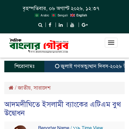
বৃহস্পতিবার, ০৬ অগাস্ট ২০২৬, ১২:৩৭
Arabic
Bengali
English
Toggle
navigat
শিরোনামঃ
জুলাই গণঅভ্যুত্থান দিবস-২০২৬ উপলক্
/
জাতীয়
সারাদেশ
,
আদমদীঘিতে ইসলামী ব্যাংকের এটিএম বুথ
উদ্বোধন
Reporter Name
/ ১১৯ Time View