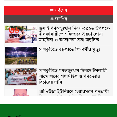
⇌ সর্বশেষ
❅ জনপ্রিয়
জুলাই গণঅভ্যুত্থান দিবস-২০২৬ উপলক্ষে
নীলফামারীতে শহিদদের স্মরণে দোয়া
মাহফিল ও আলোচনা সভা অনুষ্ঠিত
বেলকুচিতে বজ্রপাতে শিক্ষার্থীর মৃত্যু
বেলকুচিতে গণঅভ্যুত্থান দিবসে ইসলামী
আন্দোলনের গণমিছিল ও গণহত্যার
বিচারের দাবি
আন্দিউড়া ইউনিয়নে চেয়ারম্যান পদপ্রার্থী
হিসেবে ভোটের মাঠে সক্রিয় মোত্তাকিম
চৌধুরী
নন্দীগ্রামে বিএনপির বিশাল বিজয় র‍্যালী