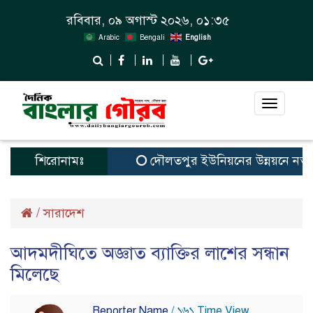
রবিবার, ০৯ অগাস্ট ২০২৬, ০১:৩৫
Arabic
Bengali
English
Toggle
navigat
শিরোনামঃ
দৌলতপুর ইউনিয়নের উন্নয়নে নতুন স্বপ
/
সারাদেশ
আদমদীঘিতে অজ্ঞাত ব্যাক্তির লাশের সন্ধান
মিলেছে
Reporter Name
/ ১৬১ Time View