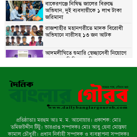
বাকেরগঞ্জে নিষিদ্ধ জালের বিরুদ্ধে
অভিযান, দুই ব্যবসায়ীকে ১ লাখ টাকা
জরিমানা
রাজশাহীর মহানগরীতে মাদক বিরোধী
অভিযানে নারীসহ ১৩ জন আটক
আদমদীঘিতে শুমারি স্বেচ্ছাসেবী নিয়োগে
যোগ্যতার ভিত্তিতে তালিকা প্রকাশ;
নির্বাচিতদের আ.লীগ ট্যাগে প্রচারণা
সংবাদ প্রকাশের জেরে সাংবাদিককে দেখে
নেওয়ার হুমকি দিলেন দোড়া মাদরাসার
পরিচয় দেওয়া সভাপতি
উখিয়ায় বিজিবির অভিযানে ৪০ হাজার
ইয়াবাসহ যুবক আটক
প্রতিষ্ঠাতাঃ মরহুম আঃ ম. ম. আনোয়ার। প্রকাশক: মোঃ
পোরশায় ৭ মাসে ১৯ জনের অপমৃত্যু,
তমিজউদ্দীন টিটু। ভারপ্রাপ্ত সম্পাদকঃ মোঃ আবু হেনা মোস্তফা
শীর্ষে আত্মহত্যা
কামাল চৌধুরী। প্রধান নির্বাহী সম্পাদক ও ব্যবস্থাপনা সম্পাদকঃ