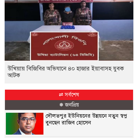
উখিয়ায় বিজিবির অভিযানে ৪০ হাজার ইয়াবাসহ যুবক
আটক
⇌ সর্বশেষ
❅ জনপ্রিয়
দৌলতপুর ইউনিয়নের উন্নয়নে নতুন স্বপ্ন
বুনছেন রাজিব হোসেন