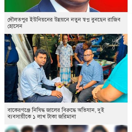
দৌলতপুর ইউনিয়নের উন্নয়নে নতুন স্বপ্ন বুনছেন রাজিব
হোসেন
বাকেরগঞ্জে নিষিদ্ধ জালের বিরুদ্ধে অভিযান, দুই
ব্যবসায়ীকে ১ লাখ টাকা জরিমানা