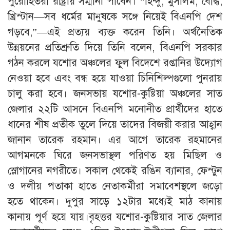
পুরোহিতরা রাষ্ট্রীয় সম্মানী পাবেন। “হিন্দু, মুসলিম, বৌদ্ধ,
খ্রিস্টান—সব ধর্মের মানুষকে সঙ্গে নিয়েই বিএনপি দেশ
গড়বে,”—এই প্রত্যয় ব্যক্ত করেন তিনি। অর্থনৈতিক
উন্নয়নের প্রতিশ্রুতি দিয়ে তিনি বলেন, বিএনপি সরকার
গঠন করলে যশোর অঞ্চলের ফুল বিদেশে রপ্তানির উদ্যোগ
নেওয়া হবে এবং বন্ধ হয়ে যাওয়া চিনিশিল্পগুলো পুনরায়
চালু করা হবে। জনসভায় যশোর-কুষ্টিয়া অঞ্চলের সাত
জেলার ২২টি আসনে বিএনপি মনোনীত প্রার্থীদের হাতে
ধানের শীষ প্রতীক তুলে দিয়ে তাদের বিজয়ী করার আহ্বান
জানান তারেক রহমান। এর আগে তারেক রহমানের
আগমনকে ঘিরে জনসভাস্থল পরিণত হয় মিছিল ও
স্লোগানের নগরীতে। সকাল থেকেই রঙিন ব্যানার, ফেস্টুন
ও দলীয় পতাকা হাতে নেতাকর্মীরা সমাবেশস্থলে জড়ো
হতে থাকেন। দুপুর সাড়ে ১২টার মধ্যেই মাঠ কানায়
কানায় পূর্ণ হয়ে যায়।বৃহত্তর যশোর-কুষ্টিয়ার সাত জেলার