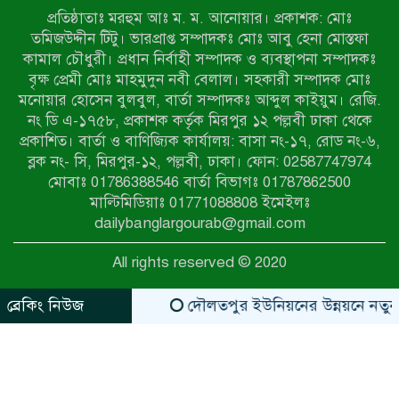
প্রতিষ্ঠাতাঃ মরহুম আঃ ম. ম. আনোয়ার। প্রকাশক: মোঃ
পোরশায় ৭ মাসে ১৯ জনের অপমৃত্যু,
তমিজউদ্দীন টিটু। ভারপ্রাপ্ত সম্পাদকঃ মোঃ আবু হেনা মোস্তফা
শীর্ষে আত্মহত্যা
কামাল চৌধুরী। প্রধান নির্বাহী সম্পাদক ও ব্যবস্থাপনা সম্পাদকঃ
বৃক্ষ প্রেমী মোঃ মাহমুদুন নবী বেলাল। সহকারী সম্পাদক মোঃ
মনোয়ার হোসেন বুলবুল, বার্তা সম্পাদকঃ আব্দুল কাইয়ুম। রেজি.
হিন্দু বৌদ্ধ খ্রিস্টান কল্যাণ ফ্রন্টের
নং ডি এ-১৭৫৮, প্রকাশক কর্তৃক মিরপুর ১২ পল্লবী ঢাকা থেকে
নীলফামারী কমিটি নিয়ে প্রশ্ন, প্রতিবাদে
প্রকাশিত। বার্তা ও বাণিজ্যিক কার্যালয়: বাসা নং-১৭, রোড নং-৬,
সদস্য সচিব
ব্লক নং- সি, মিরপুর-১২, পল্লবী, ঢাকা। ফোন: 02587747974
দরিয়ানগরে প্যারাসেইলিং দুর্ঘটনায় পর্যটক
মোবাঃ 01786388546 বার্তা বিভাগঃ 01787862500
নিহত: হত্যা মামলার প্রধান আসামি ঢাকায়
মাল্টিমিডিয়াঃ 01771088808 ইমেইলঃ
র‌্যাবের জালে
dailybanglargourab@gmail.com
আদাচাকী দক্ষিণপাড়া ফ্রেন্ডস ক্লাবের
All rights reserved © 2020
আয়োজনে ফুটবল টুর্নামেন্টের ফাইনাল
অনুষ্ঠিত
ব্রেকিং নিউজ
দৌলতপুর ইউনিয়নের উন্নয়নে নতুন স্বপ্
zahidit.com
https://www.kaabait.com