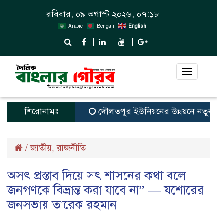
রবিবার, ০৯ অগাস্ট ২০২৬, ০৭:১৮
Arabic
Bengali
English
Toggle
navigat
শিরোনামঃ
দৌলতপুর ইউনিয়নের উন্নয়নে নতুন স্বপ্ন
/
জাতীয়
রাজনীতি
,
অসৎ প্রস্তাব দিয়ে সৎ শাসনের কথা বলে
জনগণকে বিভ্রান্ত করা যাবে না” — যশোরের
জনসভায় তারেক রহমান