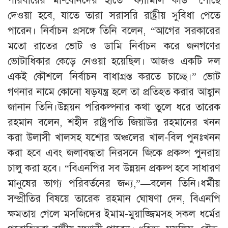
পরিবারের মা-বোনদের হাতে ‘ফ্যামিলি কার্ড’ পৌঁছে
দেওয়া হবে, যাতে তারা সরাসরি রাষ্ট্রীয় সুবিধা পেতে
পারেন। নির্বাচন প্রসঙ্গে তিনি বলেন, “আগের সরকারের
মতো রাতের ভোট ও ডামি নির্বাচন করে জনগণের
ভোটাধিকার কেড়ে নেওয়া হয়েছিল। আজও একটি দল
একই কৌশলে নির্বাচন বাধাগ্রস্ত করতে চাচ্ছে।” ভোট
গণনার নামে কোনো ষড়যন্ত্র হলে তা প্রতিহত করার আহ্বান
জানান তিনি।উন্নয়ন পরিকল্পনার কথা তুলে ধরে তারেক
রহমান বলেন, শহীদ রাষ্ট্রপতি জিয়াউর রহমানের খনন
করা উলাসী খালসহ যশোর অঞ্চলের খাল-বিল পুনঃখনন
করা হবে এবং জলাবদ্ধতা নিরসনে জিকে প্রকল্প পুনরায়
চালু করা হবে। “বিএনপির সব উন্নয়ন প্রকল্প হবে সাধারণ
মানুষের ভাগ্য পরিবর্তনের জন্য,”—বলেন তিনি।ধর্মীয়
সম্প্রীতির বিষয়ে তারেক রহমান ঘোষণা দেন, বিএনপি
ক্ষমতায় গেলে মসজিদের ইমাম-মুয়াজ্জিমসহ সকল ধর্মের