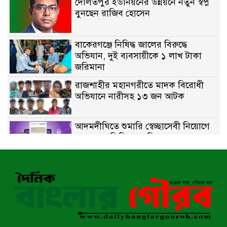
দৌলতপুর ইউনিয়নের উন্নয়নে নতুন স্বপ্ন
বুনছেন রাজিব হোসেন
বাকেরগঞ্জে নিষিদ্ধ জালের বিরুদ্ধে
অভিযান, দুই ব্যবসায়ীকে ১ লাখ টাকা
জরিমানা
রাজশাহীর মহানগরীতে মাদক বিরোধী
অভিযানে নারীসহ ১৩ জন আটক
আদমদীঘিতে শুমারি স্বেচ্ছাসেবী নিয়োগে
যোগ্যতার ভিত্তিতে তালিকা প্রকাশ;
নির্বাচিতদের আ.লীগ ট্যাগে প্রচারণা
সংবাদ প্রকাশের জেরে সাংবাদিককে দেখে
নেওয়ার হুমকি দিলেন দোড়া মাদরাসার
পরিচয় দেওয়া সভাপতি
উখিয়ায় বিজিবির অভিযানে ৪০ হাজার
ইয়াবাসহ যুবক আটক