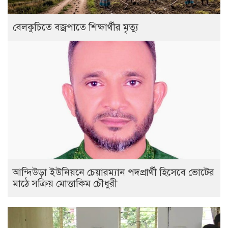
বেলকুচিতে বজ্রপাতে শিক্ষার্থীর মৃত্যু
আন্দিউড়া ইউনিয়নে চেয়ারম্যান পদপ্রার্থী হিসেবে ভোটের
মাঠে সক্রিয় মোত্তাকিম চৌধুরী