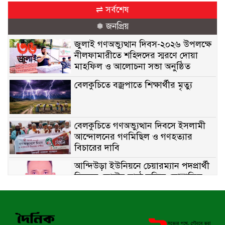
⇌ সর্বশেষ
❅ জনপ্রিয়
জুলাই গণঅভ্যুত্থান দিবস-২০২৬ উপলক্ষে
নীলফামারীতে শহিদদের স্মরণে দোয়া
মাহফিল ও আলোচনা সভা অনুষ্ঠিত
বেলকুচিতে বজ্রপাতে শিক্ষার্থীর মৃত্যু
বেলকুচিতে গণঅভ্যুত্থান দিবসে ইসলামী
আন্দোলনের গণমিছিল ও গণহত্যার
বিচারের দাবি
আন্দিউড়া ইউনিয়নে চেয়ারম্যান পদপ্রার্থী
হিসেবে ভোটের মাঠে সক্রিয় মোত্তাকিম
চৌধুরী
নন্দীগ্রামে বিএনপির বিশাল বিজয় র‍্যালী