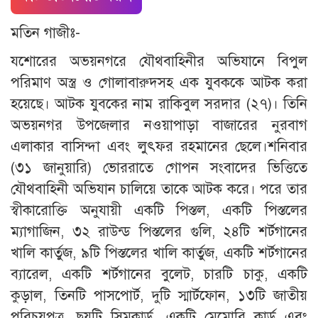
মতিন গাজীঃ-
যশোরের অভয়নগরে যৌথবাহিনীর অভিযানে বিপুল
পরিমাণ অস্ত্র ও গোলাবারুদসহ এক যুবককে আটক করা
হয়েছে। আটক যুবকের নাম রাকিবুল সরদার (২৭)। তিনি
অভয়নগর উপজেলার নওয়াপাড়া বাজারের নুরবাগ
এলাকার বাসিন্দা এবং লুৎফর রহমানের ছেলে।শনিবার
(৩১ জানুয়ারি) ভোররাতে গোপন সংবাদের ভিত্তিতে
যৌথবাহিনী অভিযান চালিয়ে তাকে আটক করে। পরে তার
স্বীকারোক্তি অনুযায়ী একটি পিস্তল, একটি পিস্তলের
ম্যাগাজিন, ৩২ রাউন্ড পিস্তলের গুলি, ২৪টি শর্টগানের
খালি কার্তুজ, ৯টি পিস্তলের খালি কার্তুজ, একটি শর্টগানের
ব্যারেল, একটি শর্টগানের বুলেট, চারটি চাকু, একটি
কুড়াল, তিনটি পাসপোর্ট, দুটি স্মার্টফোন, ১৩টি জাতীয়
পরিচয়পত্র, ছয়টি সিমকার্ড, একটি মেমোরি কার্ড এবং