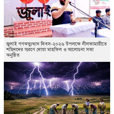
জুলাই গণঅভ্যুত্থান দিবস-২০২৬ উপলক্ষে নীলফামারীতে
শহিদদের স্মরণে দোয়া মাহফিল ও আলোচনা সভা
অনুষ্ঠিত