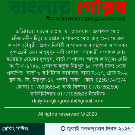
নওগাঁয় সন্ত্রাসী হামলায় বিএনপি নেতা
গুরুতর জখম
প্রতিষ্ঠাতাঃ মরহুম আঃ ম. ম. আনোয়ার। প্রকাশক: মোঃ
টেকনাফের পাহাড়ে র‍্যাবের অভিযান:
তমিজউদ্দীন টিটু। ভারপ্রাপ্ত সম্পাদকঃ মোঃ আবু হেনা মোস্তফা
অপহৃত ৩ রোহিঙ্গা উদ্ধার, গ্রেপ্তার ১
কামাল চৌধুরী। প্রধান নির্বাহী সম্পাদক ও ব্যবস্থাপনা সম্পাদকঃ
বৃক্ষ প্রেমী মোঃ মাহমুদুন নবী বেলাল। সহকারী সম্পাদক মোঃ
মনোয়ার হোসেন বুলবুল, বার্তা সম্পাদকঃ আব্দুল কাইয়ুম। রেজি.
পোরশায় গণঅভ্যুত্থান দিবসে শহিদ ও
নং ডি এ-১৭৫৮, প্রকাশক কর্তৃক মিরপুর ১২ পল্লবী ঢাকা থেকে
জুলাই যোদ্ধাদের সংবর্ধনা
প্রকাশিত। বার্তা ও বাণিজ্যিক কার্যালয়: বাসা নং-১৭, রোড নং-৬,
ব্লক নং- সি, মিরপুর-১২, পল্লবী, ঢাকা। ফোন: 02587747974
৩৬ জুলাই মহামুক্তি দিবস: শ্রমজীবী
মোবাঃ 01786388546 বার্তা বিভাগঃ 01787862500
মানুষের অধিকার রক্ষায় সিরাজগঞ্জে শ্রমিক
মাল্টিমিডিয়াঃ 01771088808 ইমেইলঃ
অধিকার পরিষদের জোরালো অবস্থান
dailybanglargourab@gmail.com
বাকেরগঞ্জে ইমাম, মোয়াজ্জিন ও
All rights reserved © 2020
খাদেমদের সাথে এমপি আবুল হোসেনের
মতবিনিময় সভা
ব্রেকিং নিউজ
জুলাই গণঅভ্যুত্থান দিবস-২০২৬ উপল