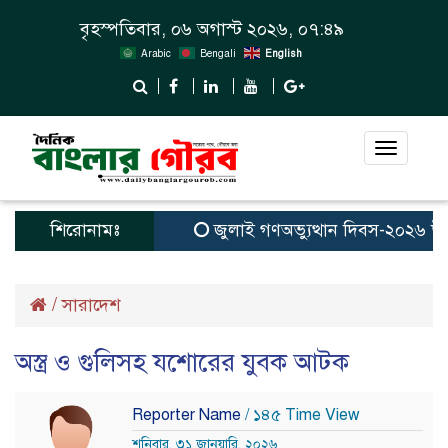
বৃহস্পতিবার, ০৬ অগাস্ট ২০২৬, ০৭:৪৯
Arabic
Bengali
English
Toggle
navigat
শিরোনামঃ
জুলাই গণঅভ্যুত্থান দিবস-২০২৬ উপলক
/
সারাদেশ
অস্ত্র ও গুলিসহ যশোরের যুবক আটক
Reporter Name
/ ১৪৫ Time View
শনিবার, ৩১ জানুয়ারি, ২০২৬