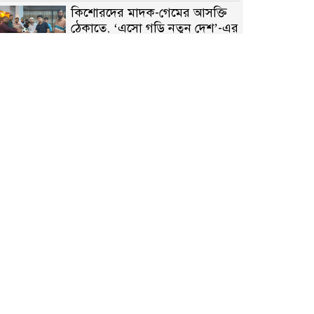
কিশোরদের মাদক-গেমের আসক্তি
ঠেকাতে, ‘এসো গড়ি নতুন দেশ’-এর
ফুটবল বিতরণ
রাজশাহীতে নগদ অর্থ ও হেরোইন-
সহ স্বামী-স্ত্রী আটক
নন্দীগ্রামে সরকারি খাস জমির রাস্তা
দখল, চলাচলে চরম দুর্ভোগ;
ইউএনওর হস্তক্ষেপ কামনা
নাটোরের পাটুলে পানিতে ডুবে
নন্দীগ্রামের স্কুলছাত্রের মর্মান্তিক মৃত্যু
সেনাবাহিনীর চাকরি হারিয়ে ভুয়া
ডিবি পুলিশ পরিচয়ে চাঁদাবাজি,
গণপিটুনির পর কারাগারে প্রতারক।
বাঘার সাহিন সরকারের তিন
ক্যাটাগরিতে প্রথম স্থান অর্জন;
সংস্কৃতি অঙ্গনেও রয়েছে তাঁর বহুমুখী