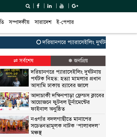
তি
সম্পাদকীয়
সারাদেশ
ই-পেপার
দরিয়ানগরে প্যারাসেইলিং দুর্ঘটনায় পর্যটক নিহত: হ
⇌ সর্বশেষ
❅ জনপ্রিয়
দরিয়ানগরে প্যারাসেইলিং দুর্ঘটনায়
পর্যটক নিহত: হত্যা মামলার প্রধান
আসামি ঢাকায় র‌্যাবের জালে
আদাচাকী দক্ষিণপাড়া ফ্রেন্ডস ক্লাবের
আয়োজনে ফুটবল টুর্নামেন্টের
ফাইনাল অনুষ্ঠিত
নওগাঁর বদলগাছীতে মানাপের
সচেতনতামূলক নাটক ‘পালাবদল’
মঞ্চস্থ