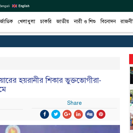
Bengali
English
র্জাতিক
খেলাধুলা
চাকরি
জাতীয়
নারী ও শিশু
বিনোদন
রাজনী
রের হয়রানীর শিকার ভুক্তভোগীরা-
মে
Share