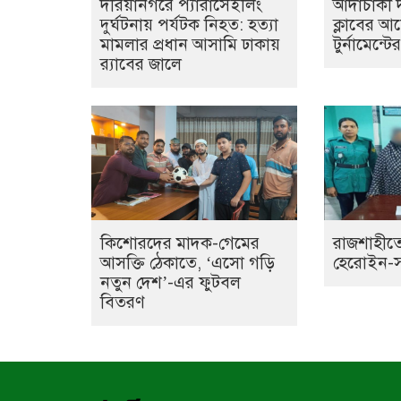
দরিয়ানগরে প্যারাসেইলিং
আদাচাকী দক
দুর্ঘটনায় পর্যটক নিহত: হত্যা
ক্লাবের 
মামলার প্রধান আসামি ঢাকায়
টুর্নামেন্ট
র‌্যাবের জালে
কিশোরদের মাদক-গেমের
রাজশাহীতে
আসক্তি ঠেকাতে, ‘এসো গড়ি
হেরোইন-সহ 
নতুন দেশ’-এর ফুটবল
বিতরণ