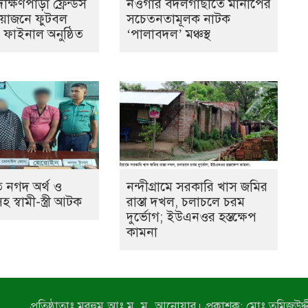
্ষিণপাড়া ফ্রেন্ডস
নওগাঁর বদলগাছীতে মানাপের
আয়োজনে ফুটবল
সচেতনতামূলক নাটক
ের ফাইনাল অনুষ্ঠিত
‘পালাবদল’ মঞ্চস্থ
 নগদ অর্থ ও
নন্দীগ্রামে সরকারি খাস জমির
স্বামী-স্ত্রী আটক
রাস্তা দখল, চলাচলে চরম
দুর্ভোগ; ইউএনওর হস্তক্ষেপ
কামনা
প্রতিষ্ঠাতাঃ মরহুম আঃ ম. ম. আনোয়ার। প্রকাশক: মোঃ তমিজউদ্দী