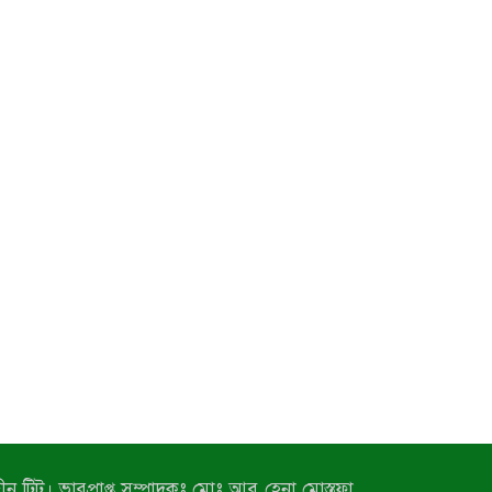
ন টিটু। ভারপ্রাপ্ত সম্পাদকঃ মোঃ আবু হেনা মোস্তফা