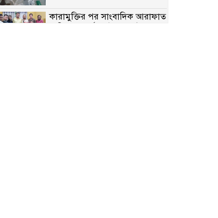
কারামুক্তির পর সাংবাদিক আরাফাত
সানিকে সংবর্ধনা, টেকনাফ উপজেলা
প্রেসক্লাবের ফুলেল শুভেচ্ছা
বাকেরগঞ্জে সাজাপ্রাপ্ত আসামি
গ্রেপ্তার
মিয়ানমারের সীমান্তে স্থলমাইন
বিস্ফোরণ: উখিয়ার এক যুবকের পা
বিচ্ছিন্ন
৭ম শ্রেণি পড়ুয়া কন্যাকে উত্ত্যক্ত
করার প্রতিবাদ করায় পিতাকে
কু*পি*য়ে জ*খ*ম…!!
জুলাই গণঅভ্যুত্থান দিবস-২০২৬
উপলক্ষে নীলফামারীতে শহিদদের
স্মরণে দোয়া মাহফিল ও আলোচনা
সভা অনুষ্ঠিত
বেলকুচিতে বজ্রপাতে শিক্ষার্থীর মৃত্যু