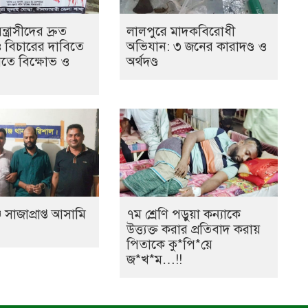
ত্রাসীদের দ্রুত
লালপুরে মাদকবিরোধী
ও বিচারের দাবিতে
অভিযান: ৩ জনের কারাদণ্ড ও
তে বিক্ষোভ ও
অর্থদণ্ড
 সাজাপ্রাপ্ত আসামি
৭ম শ্রেণি পড়ুয়া কন্যাকে
উত্ত্যক্ত করার প্রতিবাদ করায়
পিতাকে কু*পি*য়ে
জ*খ*ম…!!