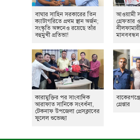
বাঘার সাহিন সরকারের তিন
আওয়ামী সন্
ক্যাটাগরিতে প্রথম স্থান অর্জন;
গ্রেফতার 
সংস্কৃতি অঙ্গনেও রয়েছে তাঁর
নীলফামারী
বহুমুখী প্রতিভা!
মানববন্ধন
কারামুক্তির পর সাংবাদিক
বাকেরগঞ্জে
আরাফাত সানিকে সংবর্ধনা,
গ্রেপ্তার
টেকনাফ উপজেলা প্রেসক্লাবের
ফুলেল শুভেচ্ছা